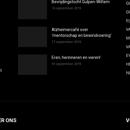
Bevrijdingstocht Gulpen-Wittem
G
16 september 2019
G
E
V
Alzheimercafé over
‘mentorschap en bewindvoering’
M
17 september 2019
V
E
Eren, herinneren en vieren!
H
19 september 2019
t
N
ER ONS
V