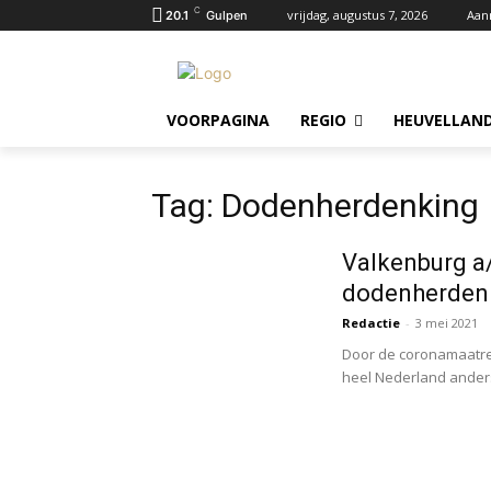
C
vrijdag, augustus 7, 2026
Aan
20.1
Gulpen
VOORPAGINA
REGIO
HEUVELLAND
Tag: Dodenherdenking
Valkenburg a/
dodenherdenk
Redactie
-
3 mei 2021
Door de coronamaatreg
heel Nederland anders 