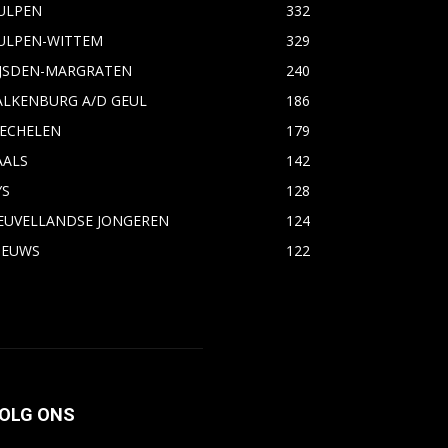
ULPEN
332
ULPEN-WITTEM
329
IJSDEN-MARGRATEN
240
ALKENBURG A/D GEUL
186
ECHELEN
179
AALS
142
YS
128
EUVELLANDSE JONGEREN
124
IEUWS
122
OLG ONS