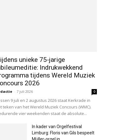
ijdens unieke 75-jarige
ubileumeditie: Indrukwekkend
rogramma tijdens Wereld Muziek
oncours 2026
dactie
-
7 juli 2026
0
ssen 9 juli en 2 augustus 2026 staat Kerkrade in
t teken van het Wereld Muziek Concours (WMC).
durende vier weekenden staat de absolute...
In kader van Orgelfestival
Limburg: Floris van Gils bespeelt
Müller-orgel in...