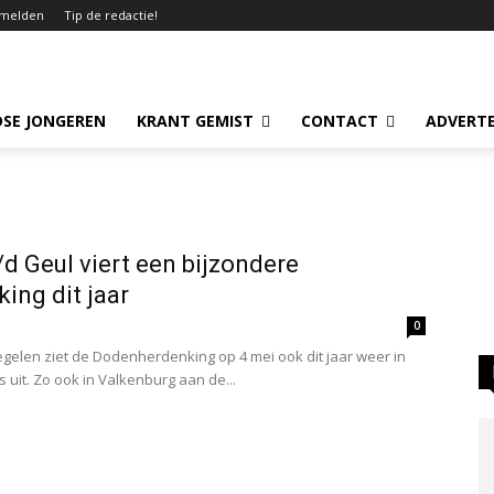
melden
Tip de redactie!
SE JONGEREN
KRANT GEMIST
CONTACT
ADVERT
d Geul viert een bijzondere
ing dit jaar
0
elen ziet de Dodenherdenking op 4 mei ook dit jaar weer in
uit. Zo ook in Valkenburg aan de...