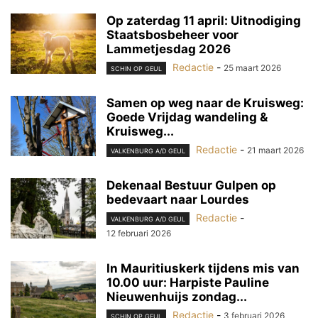
Op zaterdag 11 april: Uitnodiging
Staatsbosbeheer voor
Lammetjesdag 2026
Redactie
-
25 maart 2026
SCHIN OP GEUL
Samen op weg naar de Kruisweg:
Goede Vrijdag wandeling &
Kruisweg...
Redactie
-
21 maart 2026
VALKENBURG A/D GEUL
Dekenaal Bestuur Gulpen op
bedevaart naar Lourdes
Redactie
-
VALKENBURG A/D GEUL
12 februari 2026
In Mauritiuskerk tijdens mis van
10.00 uur: Harpiste Pauline
Nieuwenhuijs zondag...
Redactie
-
3 februari 2026
SCHIN OP GEUL