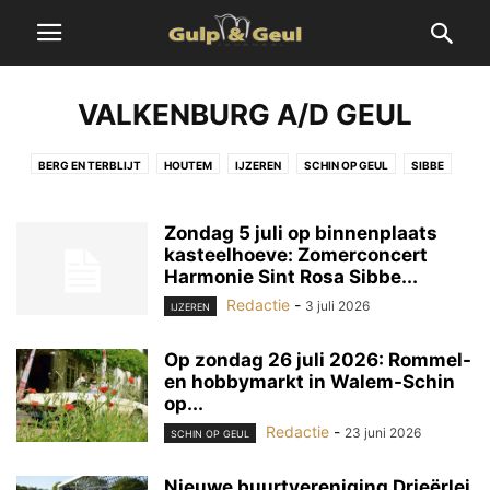
VALKENBURG A/D GEUL
BERG EN TERBLIJT
HOUTEM
IJZEREN
SCHIN OP GEUL
SIBBE
VILT
WALEM
Zondag 5 juli op binnenplaats
kasteelhoeve: Zomerconcert
Harmonie Sint Rosa Sibbe...
Redactie
-
3 juli 2026
IJZEREN
Op zondag 26 juli 2026: Rommel-
en hobbymarkt in Walem-Schin
op...
Redactie
-
23 juni 2026
SCHIN OP GEUL
Nieuwe buurtvereniging Drieërlei