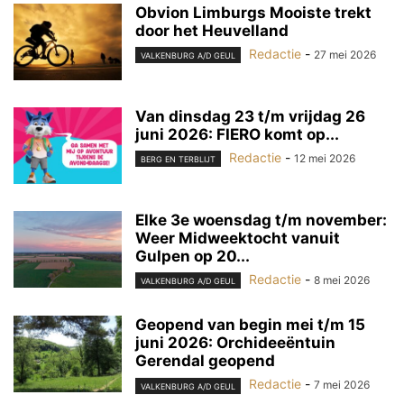
Obvion Limburgs Mooiste trekt
door het Heuvelland
Redactie
-
27 mei 2026
VALKENBURG A/D GEUL
Van dinsdag 23 t/m vrijdag 26
juni 2026: FIERO komt op...
Redactie
-
12 mei 2026
BERG EN TERBLIJT
Elke 3e woensdag t/m november:
Weer Midweektocht vanuit
Gulpen op 20...
Redactie
-
8 mei 2026
VALKENBURG A/D GEUL
Geopend van begin mei t/m 15
juni 2026: Orchideeëntuin
Gerendal geopend
Redactie
-
7 mei 2026
VALKENBURG A/D GEUL