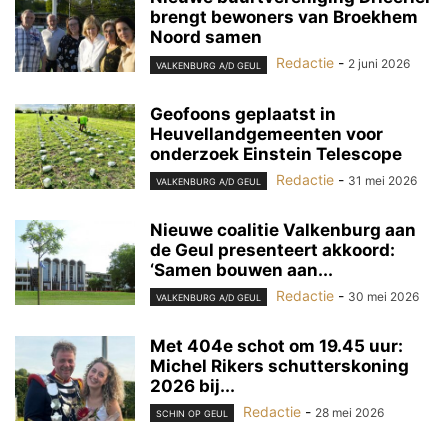
brengt bewoners van Broekhem
Noord samen
Redactie
-
2 juni 2026
VALKENBURG A/D GEUL
Geofoons geplaatst in
Heuvellandgemeenten voor
onderzoek Einstein Telescope
Redactie
-
31 mei 2026
VALKENBURG A/D GEUL
Nieuwe coalitie Valkenburg aan
de Geul presenteert akkoord:
‘Samen bouwen aan...
Redactie
-
30 mei 2026
VALKENBURG A/D GEUL
Met 404e schot om 19.45 uur:
Michel Rikers schutterskoning
2026 bij...
Redactie
-
28 mei 2026
SCHIN OP GEUL