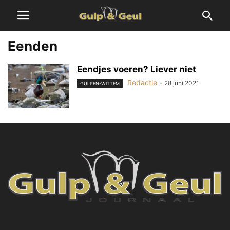
Eenden
Eendjes voeren? Liever niet
Redactie
-
28 juni 2021
GULPEN-WITTEM