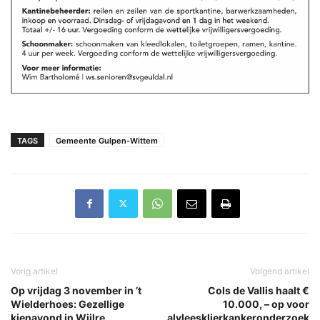
TAGS
Gemeente Gulpen-Wittem
Vorig artikel
Volgend artikel
Op vrijdag 3 november in ’t
Cols de Vallis haalt €
Wielderhoes: Gezellige
10.000, – op voor
kienavond in Wijlre
alvleesklierkankeronderzoek