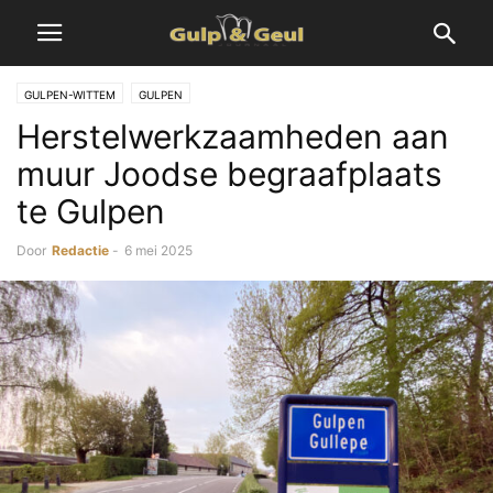
GULPEN-WITTEM
GULPEN
Herstelwerkzaamheden aan
muur Joodse begraafplaats
te Gulpen
Door
Redactie
-
6 mei 2025