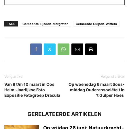
TAGS
Gemeente Eijsden-Margraten
Gemeente Gulpen-Wittem
Vorig artikel
Volgend artikel
Van 8 t/m 10 maart in Oos
Op woensdag 6 maart Soos-
Heim: Jaarlijkse Foto
middag Ouderensociëteit in
Expositie Fotogroep Dracula
’t Gulper Hoes
GERELATEERDE ARTIKELEN
Op vrijdag 26 juni: Natuurkracht-