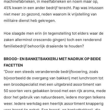
machinefabrieken, in meelfabrieken en noem maar op,
45% kwam in een ander bedrijf terecht. Pap was intussen
niet meer zo gezond, reden waarom ik vrijstelling van
militaire dienst heb gekregen.
Hoe slaagde men erin (in tegenstelling tot elders waar de
zaken allerminst crescendo gingen) toch een renderend
familiebedrijf behoorlijk draaiende te houden?
BROOD- EN BANKETBAKKERIJ MET NADRUK OP BEIDE
FACETTEN
“Door een steeds veranderende bedrijfsvoering, zoals
bijvoorbeeld de overgang van bakkerij met lunchroom tot
een broodspecialist met een uitgebreid assortiment van
50 soorten vers gebakken brood met een rijk aroma, mede
door het gebruik van natuurdesem, iedere morgen telkens
weer. Iedere werkdag een heerlijk assortiment knapperig
vers brood én gebak. Een brood- en banketbakkerij, die