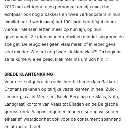
2010 met echtgenote en personeel (er zijn naast het
echtpaar ook nog 2 bakkers en twee verkoopsters in hun
familiebedrijf werkzaam) het 100-jarig bedrijfsjubileum
vierde: “Mensen letten meer op hun lijn, op hun
gezondheid. Ze eten minder gebak en minder slagroom en
zoe get. De jeugd eet geen vlaai meer, of in ieder geval
veel minder. Wie eet nog twee stukken vlaai?! Da beginne
ze te küme wie ee pead, kiek mer ins um uch hin…”
BREDE KLANTENKRING
Voor deze uitgebreide reeks heerlijkheden kan Bakkerij
Ortmans rekenen op talrijke vaste klanten in heel Zuid-
Limburg, o.a. in Meersen, Beek, Berg aan de Maas, Nuth,
Landgraaf, kortom van Vaals tot Eijsden en de Belgische
grensstreek. Aanpassingen en modernisering wisselden
elkaar af, waardoor het ook voor de consument spannend
en attractief bleef.