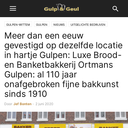
GULPEN-WITTEM
GULPEN
NIEUWS
UITGELICHTE BEDRIJVEN
Meer dan een eeuw
gevestigd op dezelfde locatie
in hartje Gulpen: Luxe Brood-
en Banketbakkerij Ortmans
Gulpen: al 110 jaar
onafgebroken fijne bakkunst
sinds 1910
Door
Jef Bonten
-
2 juni 2020