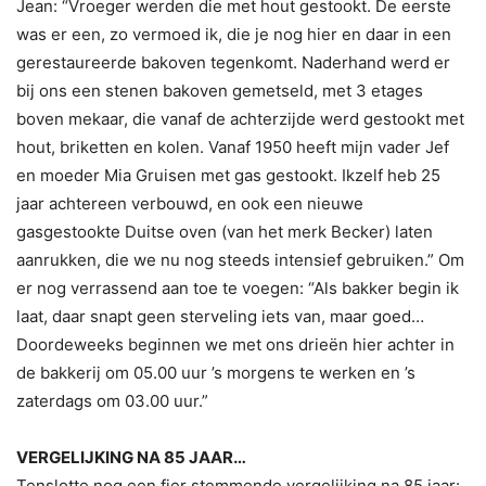
Jean: “Vroeger werden die met hout gestookt. De eerste
was er een, zo vermoed ik, die je nog hier en daar in een
gerestaureerde bakoven tegenkomt. Naderhand werd er
bij ons een stenen bakoven gemetseld, met 3 etages
boven mekaar, die vanaf de achterzijde werd gestookt met
hout, briketten en kolen. Vanaf 1950 heeft mijn vader Jef
en moeder Mia Gruisen met gas gestookt. Ikzelf heb 25
jaar achtereen verbouwd, en ook een nieuwe
gasgestookte Duitse oven (van het merk Becker) laten
aanrukken, die we nu nog steeds intensief gebruiken.” Om
er nog verrassend aan toe te voegen: “Als bakker begin ik
laat, daar snapt geen sterveling iets van, maar goed…
Doordeweeks beginnen we met ons drieën hier achter in
de bakkerij om 05.00 uur ’s morgens te werken en ’s
zaterdags om 03.00 uur.”
VERGELIJKING NA 85 JAAR…
Tenslotte nog een fier stemmende vergelijking na 85 jaar: