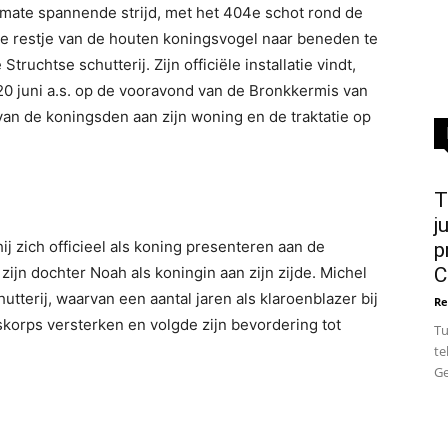
termate spannende strijd, met het 404e schot rond de
ste restje van de houten koningsvogel naar beneden te
ruchtse schutterij. Zijn officiële installatie vindt,
g 20 juni a.s. op de vooravond van de Bronkkermis van
van de koningsden aan zijn woning en de traktatie op
T
j
ij zich officieel als koning presenteren aan de
p
jn dochter Noah als koningin aan zijn zijde. Michel
C
utterij, waarvan een aantal jaren als klaroenblazer bij
Re
skorps versterken en volgde zijn bevordering tot
Tu
te
Ge