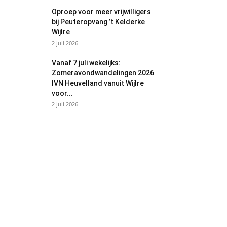
Oproep voor meer vrijwilligers
bij Peuteropvang ’t Kelderke
Wijlre
2 juli 2026
Vanaf 7 juli wekelijks:
Zomeravondwandelingen 2026
IVN Heuvelland vanuit Wijlre
voor...
2 juli 2026