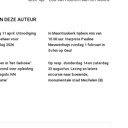
N DEZE AUTEUR
 11 april: Uitnodiging
In Mauritiuskerk tijdens mis van
eheer voor
10.00 uur: Harpiste Pauline
ag 2026
Nieuwenhuijs zondag 1 februari in
Schin op Geul
er in ‘het Geboew’:
Op resp. donderdag 14 en zaterdag
vond over opleiding
23 augustus: Lezing en latere
sgids IVN
excursie naar boeiende,
atie’
monumentale stad Mechelen (B)