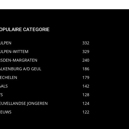
OPULAIRE CATEGORIE
ULPEN
332
ULPEN-WITTEM
329
IJSDEN-MARGRATEN
240
ALKENBURG A/D GEUL
186
ECHELEN
179
AALS
142
YS
128
EUVELLANDSE JONGEREN
124
IEUWS
122