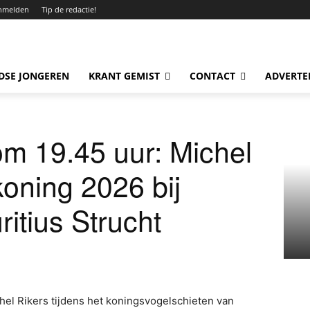
nmelden
Tip de redactie!
DSE JONGEREN
KRANT GEMIST
CONTACT
ADVERTE
m 19.45 uur: Michel
koning 2026 bij
ritius Strucht
hel Rikers tijdens het koningsvogelschieten van