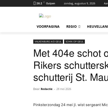
C
zondag, augustus 9, 2026
Aa
26.2
Gulpen
VOORPAGINA
REGIO
HEUVELLAN
VALKENBURG A/D GEUL
SCHIN OP GEUL
Met 404e schot o
Rikers schutters
schutterij St. Mau
Door
Redactie
-
28 mei 2026
Pinksterzondag 24 mei jl. wist sergeant Mic