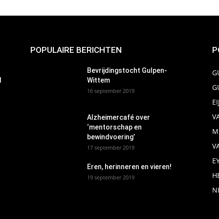
POPULAIRE BERICHTEN
P
Bevrijdingstocht Gulpen-
G
d
Wittem
G
16 september 2019
E
V
Alzheimercafé over
‘mentorschap en
M
bewindvoering’
V
17 september 2019
E
Eren, herinneren en vieren!
H
19 september 2019
N