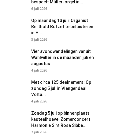
bespeelt Müller-orgel in...
6 juli 2026
Op maandag 13 juli: Organist
Berthold Botzet te beluisteren
in H....
5 juli 2026
Vier avondwandelingen vanuit
Wahlwiller in de maanden juli en
augustus
4 juli 2026
Met circa 125 deelnemers: Op
zondag 5 juli in Vlengendaal
Volta...
4 juli 2026
Zondag 5 juli op binnenplaats
kasteelhoeve: Zomerconcert
Harmonie Sint Rosa Sibbe...
3 juli 2026