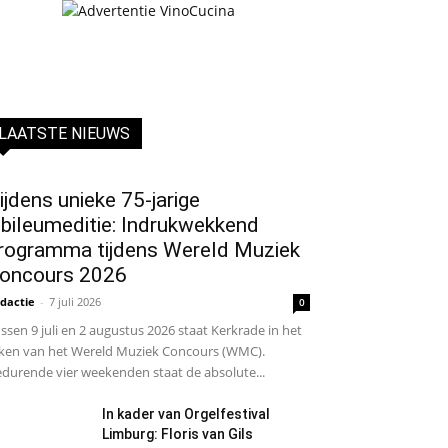
LAATSTE NIEUWS
ijdens unieke 75-jarige
ubileumeditie: Indrukwekkend
rogramma tijdens Wereld Muziek
oncours 2026
dactie
-
7 juli 2026
0
ssen 9 juli en 2 augustus 2026 staat Kerkrade in het
ken van het Wereld Muziek Concours (WMC).
durende vier weekenden staat de absolute...
In kader van Orgelfestival
Limburg: Floris van Gils