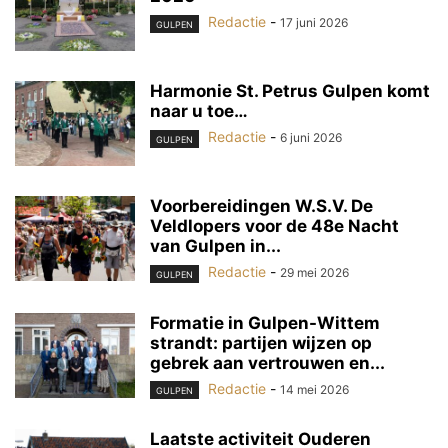
Redactie
-
17 juni 2026
GULPEN
Harmonie St. Petrus Gulpen komt
naar u toe…
Redactie
-
6 juni 2026
GULPEN
Voorbereidingen W.S.V. De
Veldlopers voor de 48e Nacht
van Gulpen in...
Redactie
-
29 mei 2026
GULPEN
Formatie in Gulpen-Wittem
strandt: partijen wijzen op
gebrek aan vertrouwen en...
Redactie
-
14 mei 2026
GULPEN
Laatste activiteit Ouderen