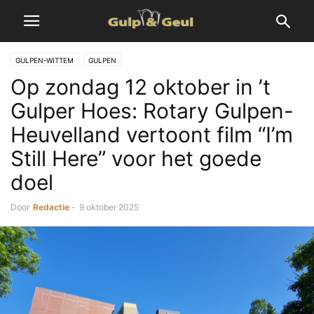
GULPEN-WITTEM
GULPEN
Op zondag 12 oktober in ’t
Gulper Hoes: Rotary Gulpen-
Heuvelland vertoont film “I’m
Still Here” voor het goede
doel
Door
Redactie
-
9 oktober 2025