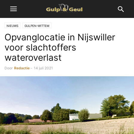
NIEUWS
GULPEN-WITTEM
Opvanglocatie in Nijswiller
voor slachtoffers
wateroverlast
Door
Redactie
-
14 juli 2021