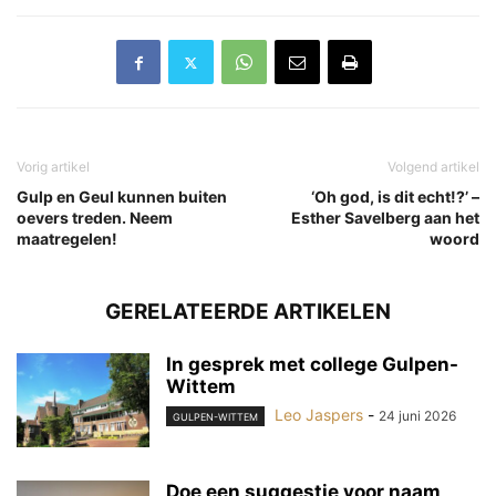
Vorig artikel
Volgend artikel
Gulp en Geul kunnen buiten
‘Oh god, is dit echt!?’ –
oevers treden. Neem
Esther Savelberg aan het
maatregelen!
woord
GERELATEERDE ARTIKELEN
In gesprek met college Gulpen-
Wittem
Leo Jaspers
-
24 juni 2026
GULPEN-WITTEM
Doe een suggestie voor naam