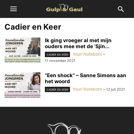
Cadier en Keer
Ik ging vroeger al met mijn
ouders mee met de ‘Sjin...
Youri Noteborn
-
CADIER EN KEER
11 november 2021
“Een shock” – Sanne Simons aan
het woord
Youri Noteborn
-
12 juli 2021
CADIER EN KEER