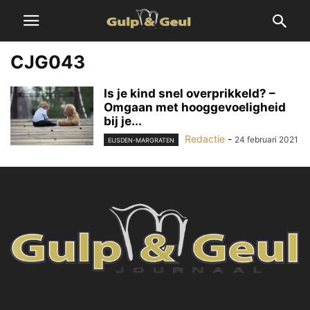
CJG043
Is je kind snel overprikkeld? –
Omgaan met hooggevoeligheid
bij je...
Redactie
-
24 februari 2021
EIJSDEN-MARGRATEN