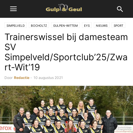
SIMPELVELD
BOCHOLTZ
GULPEN-WITTEM
EYS
NIEUWS
SPORT
Trainerswissel bij damesteam
SV
Simpelveld/Sportclub’25/Zwa
rt-Wit’19
Door
Redactie
-
10 augustus 2021