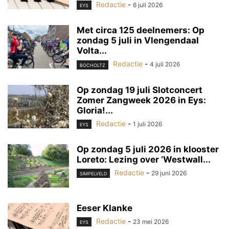
Redactie
-
6 juli 2026
EYS
Met circa 125 deelnemers: Op
zondag 5 juli in Vlengendaal
Volta...
Redactie
-
4 juli 2026
BOCHOLTZ
Op zondag 19 juli Slotconcert
Zomer Zangweek 2026 in Eys:
Gloria!...
Redactie
-
1 juli 2026
EYS
Op zondag 5 juli 2026 in klooster
Loreto: Lezing over ‘Westwall...
Redactie
-
29 juni 2026
SIMPELVELD
Eeser Klanke
Redactie
-
23 mei 2026
EYS