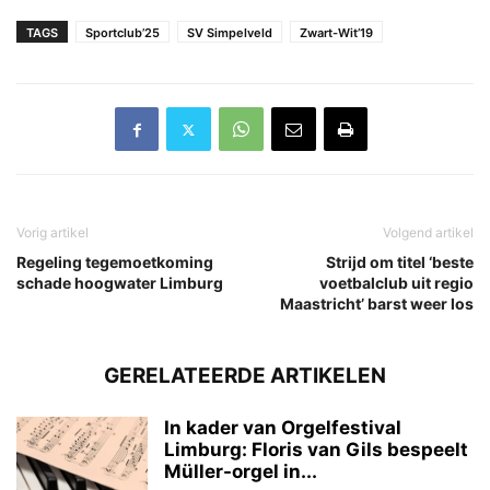
TAGS
Sportclub’25
SV Simpelveld
Zwart-Wit’19
Vorig artikel
Volgend artikel
Regeling tegemoetkoming
Strijd om titel ‘beste
schade hoogwater Limburg
voetbalclub uit regio
Maastricht’ barst weer los
GERELATEERDE ARTIKELEN
In kader van Orgelfestival
Limburg: Floris van Gils bespeelt
Müller-orgel in...