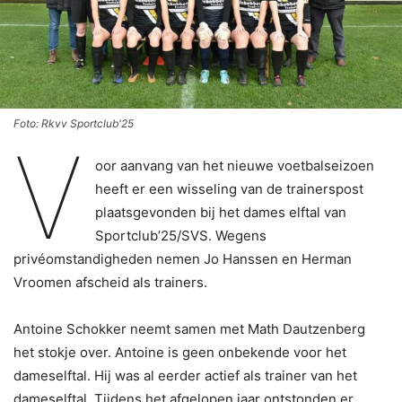
Foto: Rkvv Sportclub'25
V
oor aanvang van het nieuwe voetbalseizoen
heeft er een wisseling van de trainerspost
plaatsgevonden bij het dames elftal van
Sportclub’25/SVS. Wegens
privéomstandigheden nemen Jo Hanssen en Herman
Vroomen afscheid als trainers.
Antoine Schokker neemt samen met Math Dautzenberg
het stokje over. Antoine is geen onbekende voor het
dameselftal. Hij was al eerder actief als trainer van het
dameselftal. Tijdens het afgelopen jaar ontstonden er