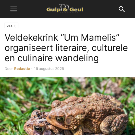
VAALS
Veldekekrink “Um Mamelis”
organiseert literaire, culturele
en culinaire wandeling
Door
Redactie
-
15 augustus 2025