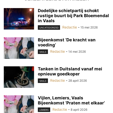
Dodelijke schietpartij schokt
rustige buurt bij Park Bloemendal
in Vaals
Redactie
-
15 mei 2026
UNCATEGORIZED
Bijeenkomst ‘De kracht van
voeding’
Redactie
-
14 mei 2026
VAALS
Tanken in Duitsland vanaf mei
opnieuw goedkoper
Redactie
-
28 april 2026
VAALS
Vijlen, Lemiers, Vaals
Bijeenkomst ‘Praten met elkaar’
Redactie
-
8 april 2026
LEMIERS