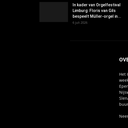
In kader van Orgelfestival
Limburg: Floris van Gils
bespeelt Müller-orgel in...
6 juli 2026
OV
Het 
week
Epen
Nijs
Slen
buur
Neem