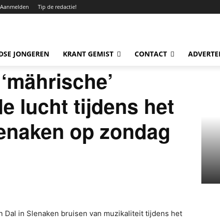
Aanmelden
Tip de redactie!
DSE JONGEREN
KRANT GEMIST
CONTACT
ADVERTE
 ‘mährische’
e lucht tijdens het
lenaken op zondag
 Dal in Slenaken bruisen van muzikaliteit tijdens het