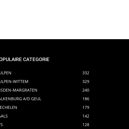
OPULAIRE CATEGORIE
ULPEN
332
ULPEN-WITTEM
329
IJSDEN-MARGRATEN
240
ALKENBURG A/D GEUL
186
ECHELEN
179
AALS
142
YS
128