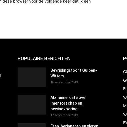
n deze browser voor de volgende keer dat ik een
POPULAIRE BERICHTEN
P
Bevrijdingstocht Gulpen-
G
d
Wittem
G
16 september 2019
E
V
Alzheimercafé over
‘mentorschap en
M
bewindvoering’
V
17 september 2019
E
Eren, herinneren en vieren!