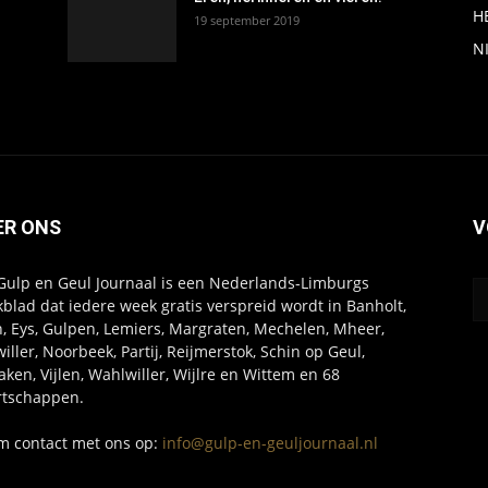
H
19 september 2019
N
ER ONS
V
Gulp en Geul Journaal is een Nederlands-Limburgs
blad dat iedere week gratis verspreid wordt in Banholt,
, Eys, Gulpen, Lemiers, Margraten, Mechelen, Mheer,
willer, Noorbeek, Partij, Reijmerstok, Schin op Geul,
aken, Vijlen, Wahlwiller, Wijlre en Wittem en 68
tschappen.
 contact met ons op:
info@gulp-en-geuljournaal.nl