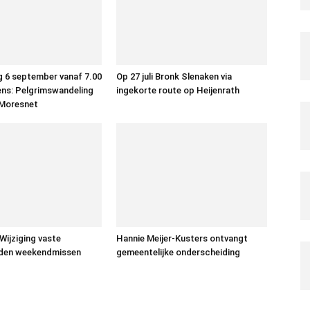
 6 september vanaf 7.00
Op 27 juli Bronk Slenaken via
ens: Pelgrimswandeling
ingekorte route op Heijenrath
 Moresnet
: Wijziging vaste
Hannie Meijer-Kusters ontvangt
jden weekendmissen
gemeentelijke onderscheiding