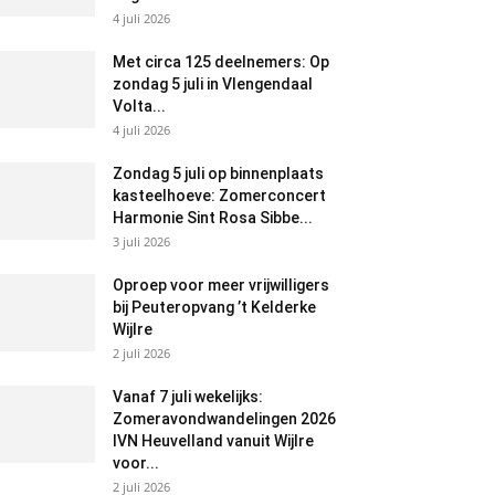
4 juli 2026
Met circa 125 deelnemers: Op
zondag 5 juli in Vlengendaal
Volta...
4 juli 2026
Zondag 5 juli op binnenplaats
kasteelhoeve: Zomerconcert
Harmonie Sint Rosa Sibbe...
3 juli 2026
Oproep voor meer vrijwilligers
bij Peuteropvang ’t Kelderke
Wijlre
2 juli 2026
Vanaf 7 juli wekelijks:
Zomeravondwandelingen 2026
IVN Heuvelland vanuit Wijlre
voor...
2 juli 2026