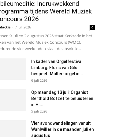
ubileumeditie: Indrukwekkend
rogramma tijdens Wereld Muziek
oncours 2026
dactie
-
7 juli 2026
0
ssen 9 juli en 2 augustus 2026 staat Kerkrade in het
ken van het Wereld Muziek Concours (WMC).
durende vier weekenden staat de absolute...
In kader van Orgelfestival
Limburg: Floris van Gils
bespeelt Müller-orgel in...
6 juli 2026
Op maandag 13 juli: Organist
Berthold Botzet te beluisteren
in H....
5 juli 2026
Vier avondwandelingen vanuit
Wahlwiller in de maanden juli en
augustus