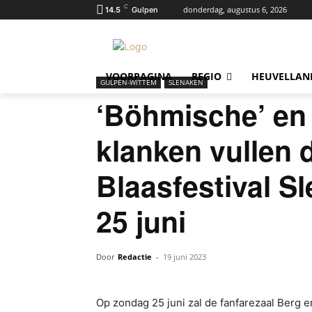
C
donderdag, augustus 6, 2026
14.5
Gulpen
VOORPAGINA
REGIO
HEUVELLAN
GULPEN-WITTEM
SLENAKEN
‘Böhmische’ en
klanken vullen d
Blaasfestival S
25 juni
Door
Redactie
-
19 juni 2023
Op zondag 25 juni zal de fanfarezaal Berg en