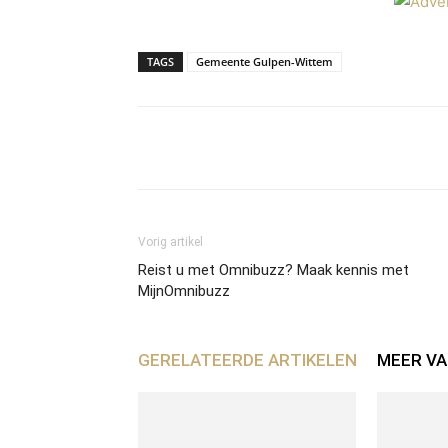
TAGS
Gemeente Gulpen-Wittem
Facebook
Twitter
What
Vorig artikel
Reist u met Omnibuzz? Maak kennis met
MijnOmnibuzz
GERELATEERDE ARTIKELEN
MEER VA