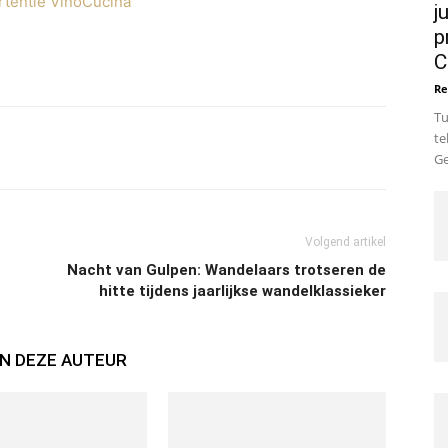
j
p
C
Re
Tu
te
sApp
Email
Afdrukken
Ge
Volgend artikel
Nacht van Gulpen: Wandelaars trotseren de
hitte tijdens jaarlijkse wandelklassieker
N DEZE AUTEUR