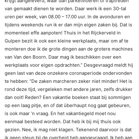
krijgt aangeleverd, waar dan parketvloeren of traptreden
van gemaakt dienen te worden. Daar werk ik een 30-tal
uren per week, van 08.00 – 17.00 uur. In de avonduren en
tijdens weekends run ik er dan mijn eigen zaken bij. Dat is
momenteel effe aanpoten! Thuis in het Rijckerveld in
Gulpen bezit ik ook een kleine werkplaats, maar om af te
monteren doe ik de grote dingen aan de grotere machines
van Van den Boorn. Daar mag ik beschikken over een
werkplaats voor eigen opdrachten.” Desgevraagd meldt hij
geen last van deze onzekere coronaperiode ondervonden
te hebben: “De zaken marcheren zeker niet minder! Het is
rond deze tijd, vergeleken met andere jaren, zelfs drukker
dan ooit! Reden? Een vakantie boeken staat bij sommigen
op een laag pitje, en of dat überhaupt nog gaat gebeuren,
is ook maar ’n vraag. En het vakantiegeld moet nou
eenmaal besteed worden. Dat heb ik bij mij thuis ook
gezien. Nee, ik mag niet klagen. Tekenend daarvoor is dat
ik geen steun bij de overheid heb aangevraagd. Ik heb aan