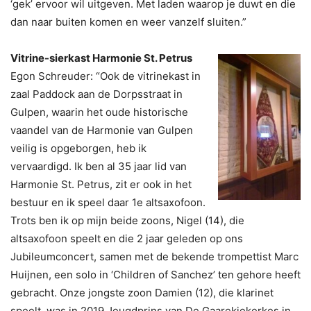
‘gek’ ervoor wil uitgeven. Met laden waarop je duwt en die
dan naar buiten komen en weer vanzelf sluiten.”
Vitrine-sierkast Harmonie St. Petrus
Egon Schreuder: “Ook de vitrinekast in
zaal Paddock aan de Dorpsstraat in
Gulpen, waarin het oude historische
vaandel van de Harmonie van Gulpen
veilig is opgeborgen, heb ik
vervaardigd. Ik ben al 35 jaar lid van
Harmonie St. Petrus, zit er ook in het
bestuur en ik speel daar 1e altsaxofoon.
Trots ben ik op mijn beide zoons, Nigel (14), die
altsaxofoon speelt en die 2 jaar geleden op ons
Jubileumconcert, samen met de bekende trompettist Marc
Huijnen, een solo in ‘Children of Sanchez’ ten gehore heeft
gebracht. Onze jongste zoon Damien (12), die klarinet
speelt, was in 2019 Jeugdprins van De Gaarekiekerkes in