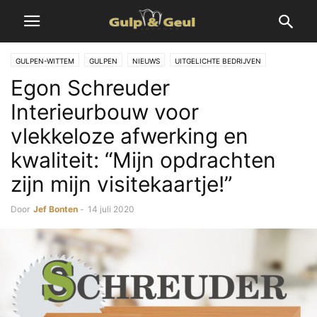
GULPEN-WITTEM
GULPEN
NIEUWS
UITGELICHTE BEDRIJVEN
Egon Schreuder
Interieurbouw voor
vlekkeloze afwerking en
kwaliteit: “Mijn opdrachten
zijn mijn visitekaartje!”
Door
Jef Bonten
-
14 juli 2020