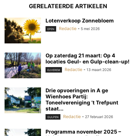
GERELATEERDE ARTIKELEN
Lotenverkoop Zonnebloem
Redactie
-
5 mei 2026
EPEN
Op zaterdag 21 maart: Op 4
locaties Geul- en Gulp-clean-up!
Redactie
-
13 maart 2026
EUVEREM
Drie opvoeringen in A ge
Wienhoes Partij:
Toneelvereniging ’t Trefpunt
staat...
Redactie
-
27 februari 2026
GULPEN
Programma november 2025 –