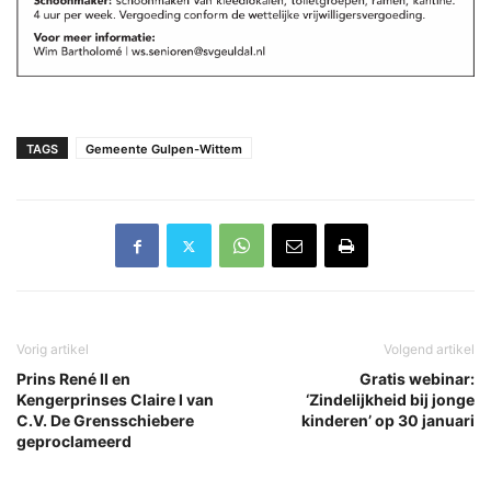
TAGS
Gemeente Gulpen-Wittem
Vorig artikel
Volgend artikel
Prins René II en
Gratis webinar:
Kengerprinses Claire I van
‘Zindelijkheid bij jonge
C.V. De Grensschiebere
kinderen’ op 30 januari
geproclameerd