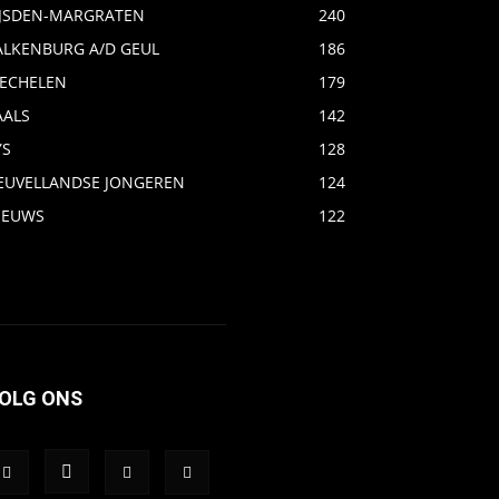
IJSDEN-MARGRATEN
240
ALKENBURG A/D GEUL
186
ECHELEN
179
AALS
142
YS
128
EUVELLANDSE JONGEREN
124
IEUWS
122
OLG ONS