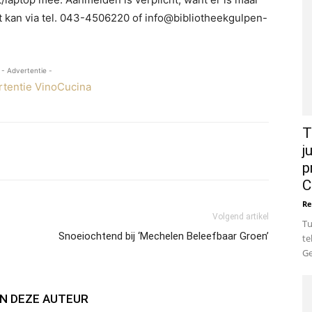
it kan via tel. 043-4506220 of info@bibliotheekgulpen-
- Advertentie -
T
j
sApp
Email
Afdrukken
p
C
Re
Volgend artikel
Tu
Snoeiochtend bij ‘Mechelen Beleefbaar Groen’
te
Ge
N DEZE AUTEUR