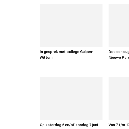
In gesprek met college Gulpen-
Doe een su
Wittem
Nieuwe Par
Op zaterdag 6 en/of zondag 7 juni
Van 7 t/m 13