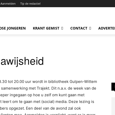
Aanmelden
Tip de redactie!
DSE JONGEREN
KRANT GEMIST
CONTACT
ADVERTE
awijsheid
30 tot 20.00 uur wordt in bibliotheek Gulpen-Wittem
n samenwerking met Trajekt. Dit n.a.v. de week van de
ieper ingegaan op hoe u zelf om kunt gaan met
leert om te gaan met (social) media. Deze lezing is
bers opgezet. Een deel van de avond zal ook
t/laptop mee. Aanmelden is verplicht, want er is maar