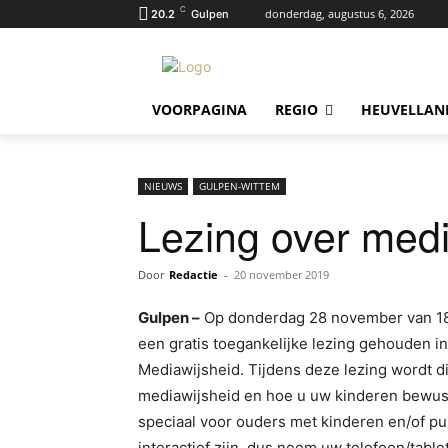
C
donderdag, augustus 6, 2026
20.2
Gulpen
VOORPAGINA
REGIO
HEUVELLAN
NIEUWS
GULPEN-WITTEM
Lezing over medi
Door
Redactie
-
20 november 2019
Gulpen –
Op donderdag 28 november van 18.
een gratis toegankelijke lezing gehouden i
Mediawijsheid. Tijdens deze lezing wordt d
mediawijsheid en hoe u uw kinderen bewust 
speciaal voor ouders met kinderen en/of pu
interactief zijn, dus neem uw telefoon/table