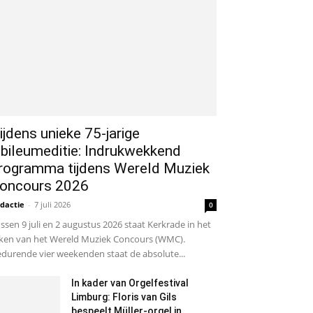
ijdens unieke 75-jarige
ubileumeditie: Indrukwekkend
rogramma tijdens Wereld Muziek
oncours 2026
dactie
-
7 juli 2026
0
ssen 9 juli en 2 augustus 2026 staat Kerkrade in het
ken van het Wereld Muziek Concours (WMC).
durende vier weekenden staat de absolute...
In kader van Orgelfestival
Limburg: Floris van Gils
bespeelt Müller-orgel in...