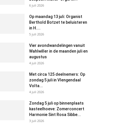
6 juli 2026
Op maandag 13 juli: Organist
Berthold Botzet te beluisteren
in H....
5 juli 2026
Vier avondwandelingen vanuit
Wahlwiller in de maanden juli en
augustus
4 juli 2026
Met circa 125 deelnemers: Op
zondag 5 juli in Vlengendaal
Volta...
4 juli 2026
Zondag 5 juli op binnenplaats
kasteelhoeve: Zomerconcert
Harmonie Sint Rosa Sibbe...
3 juli 2026