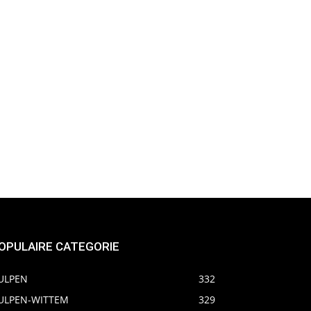
OPULAIRE CATEGORIE
ULPEN
332
ULPEN-WITTEM
329