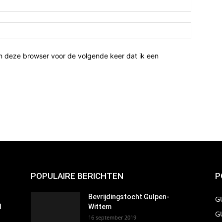
n deze browser voor de volgende keer dat ik een
POPULAIRE BERICHTEN
P
Bevrijdingstocht Gulpen-
G
d
Wittem
G
16 september 2019