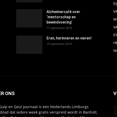
E
V
Alzheimercafé over
‘mentorschap en
M
bewindvoering’
V
17 september 2019
E
Eren, herinneren en vieren!
H
19 september 2019
N
ER ONS
V
Gulp en Geul Journaal is een Nederlands-Limburgs
blad dat iedere week gratis verspreid wordt in Banholt,