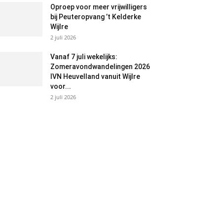
Oproep voor meer vrijwilligers
bij Peuteropvang ’t Kelderke
Wijlre
2 juli 2026
Vanaf 7 juli wekelijks:
Zomeravondwandelingen 2026
IVN Heuvelland vanuit Wijlre
voor...
2 juli 2026