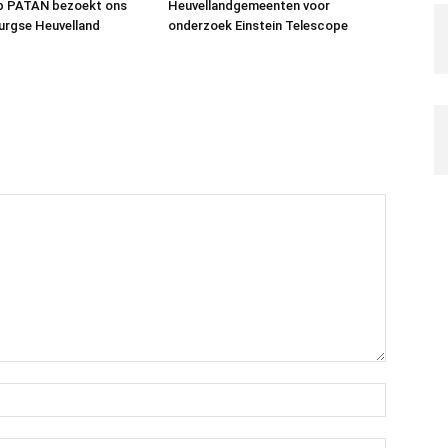
ub PATAN bezoekt ons
Heuvellandgemeenten voor
urgse Heuvelland
onderzoek Einstein Telescope