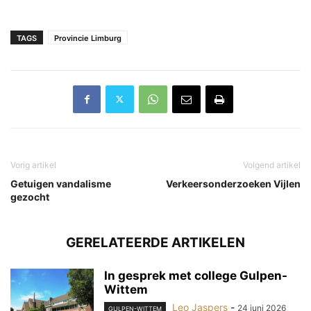
TAGS
Provincie Limburg
Vorig artikel
Volgend artikel
Getuigen vandalisme
Verkeersonderzoeken Vijlen
gezocht
GERELATEERDE ARTIKELEN
In gesprek met college Gulpen-
Wittem
Leo Jaspers
-
24 juni 2026
GULPEN-WITTEM