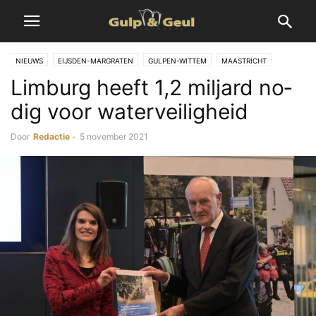
NIEUWS
EIJSDEN-MARGRATEN
GULPEN-WITTEM
MAASTRICHT
Lim­burg heeft 1,2 mil­jard no­
VALKENBURG A/D GEUL
dig voor wa­ter­vei­lig­heid
Door
Redactie
-
5 november 2021