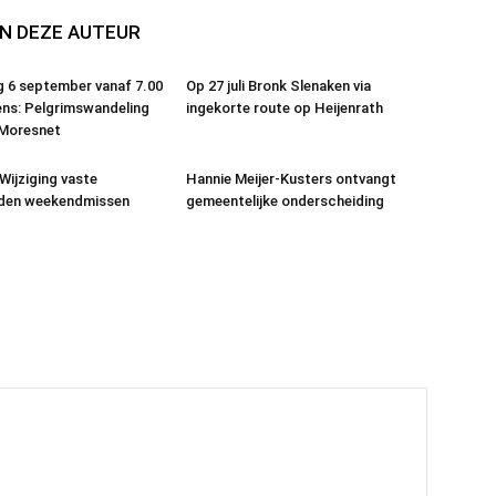
N DEZE AUTEUR
 6 september vanaf 7.00
Op 27 juli Bronk Slenaken via
ens: Pelgrimswandeling
ingekorte route op Heijenrath
 Moresnet
: Wijziging vaste
Hannie Meijer-Kusters ontvangt
jden weekendmissen
gemeentelijke onderscheiding