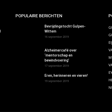
POPULAIRE BERICHTEN
P
Bevrijdingstocht Gulpen-
G
d
Wittem
G
16 september 2019
E
V
Alzheimercafé over
‘mentorschap en
M
bewindvoering’
V
17 september 2019
E
Eren, herinneren en vieren!
H
19 september 2019
N