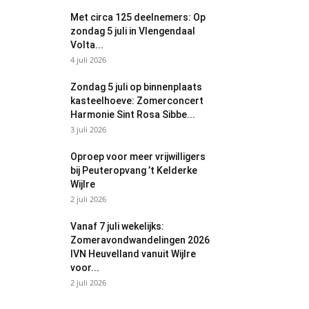
Met circa 125 deelnemers: Op
zondag 5 juli in Vlengendaal
Volta...
4 juli 2026
Zondag 5 juli op binnenplaats
kasteelhoeve: Zomerconcert
Harmonie Sint Rosa Sibbe...
3 juli 2026
Oproep voor meer vrijwilligers
bij Peuteropvang ’t Kelderke
Wijlre
2 juli 2026
Vanaf 7 juli wekelijks:
Zomeravondwandelingen 2026
IVN Heuvelland vanuit Wijlre
voor...
2 juli 2026