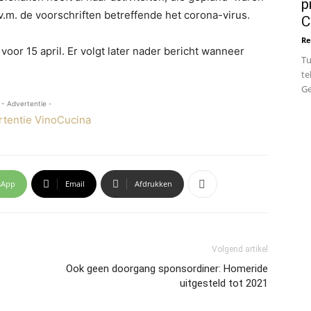
p
 i.v.m. de voorschriften betreffende het corona-virus.
C
Re
or 15 april. Er volgt later nader bericht wanneer
Tu
te
Ge
- Advertentie -
sApp
Email
Afdrukken
Volgend artikel
Ook geen doorgang sponsordiner: Homeride
uitgesteld tot 2021