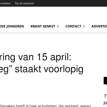
nmelden
Tip de redactie!
DSE JONGEREN
KRANT GEMIST
CONTACT
ADVERTE
ing van 15 april:
” staakt voorlopig
T
j
enaken heeft al haar activiteiten, die gepland waren