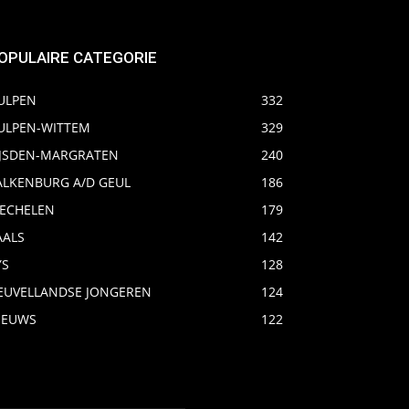
OPULAIRE CATEGORIE
ULPEN
332
ULPEN-WITTEM
329
IJSDEN-MARGRATEN
240
ALKENBURG A/D GEUL
186
ECHELEN
179
AALS
142
YS
128
EUVELLANDSE JONGEREN
124
IEUWS
122