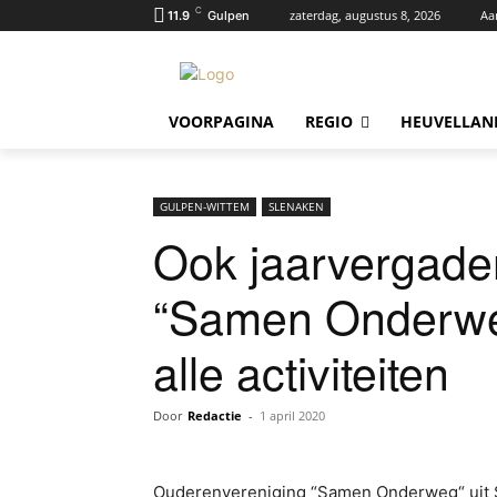
C
zaterdag, augustus 8, 2026
Aa
11.9
Gulpen
VOORPAGINA
REGIO
HEUVELLAN
GULPEN-WITTEM
SLENAKEN
Ook jaarvergader
“Samen Onderweg
alle activiteiten
Door
Redactie
-
1 april 2020
Ouderenvereniging “Samen Onderweg“ uit Sl