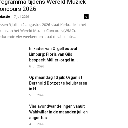
rogramma tijdens Wereld Muziek
oncours 2026
dactie
-
7 juli 2026
0
ssen 9 juli en 2 augustus 2026 staat Kerkrade in het
ken van het Wereld Muziek Concours (WMC).
durende vier weekenden staat de absolute...
In kader van Orgelfestival
Limburg: Floris van Gils
bespeelt Müller-orgel in...
6 juli 2026
Op maandag 13 juli: Organist
Berthold Botzet te beluisteren
in H....
5 juli 2026
Vier avondwandelingen vanuit
Wahlwiller in de maanden juli en
augustus
4 juli 2026