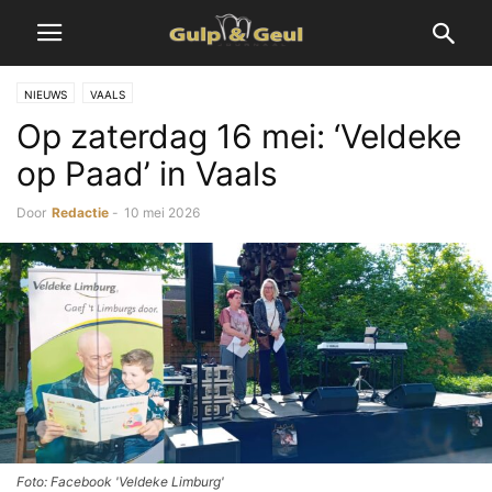
NIEUWS
VAALS
Op zaterdag 16 mei: ‘Veldeke
op Paad’ in Vaals
Door
Redactie
-
10 mei 2026
Foto: Facebook 'Veldeke Limburg'