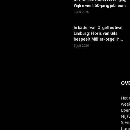
Wijlre viert 50-jarig jubileum
6 juli 2026
In kader van Orgelfestival
Limburg: Floris van Gils
bespeelt Müller-orgel in...
6 juli 2026
OV
Het 
week
Epen
Nijs
Slen
buur