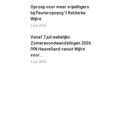
Oproep voor meer vrijwilligers
bij Peuteropvang ’t Kelderke
Wijlre
2 juli 2026
Vanaf 7 juli wekelijks:
Zomeravondwandelingen 2026
IVN Heuvelland vanuit Wijlre
voor...
2 juli 2026