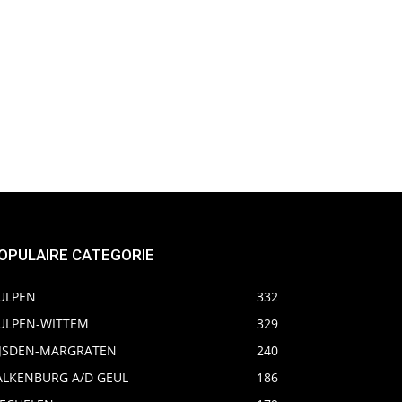
OPULAIRE CATEGORIE
ULPEN
332
ULPEN-WITTEM
329
IJSDEN-MARGRATEN
240
ALKENBURG A/D GEUL
186