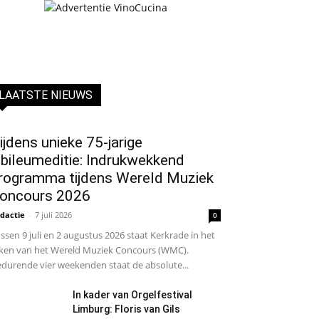
LAATSTE NIEUWS
ijdens unieke 75-jarige
ubileumeditie: Indrukwekkend
rogramma tijdens Wereld Muziek
oncours 2026
dactie
-
7 juli 2026
0
ssen 9 juli en 2 augustus 2026 staat Kerkrade in het
ken van het Wereld Muziek Concours (WMC).
durende vier weekenden staat de absolute...
In kader van Orgelfestival
Limburg: Floris van Gils