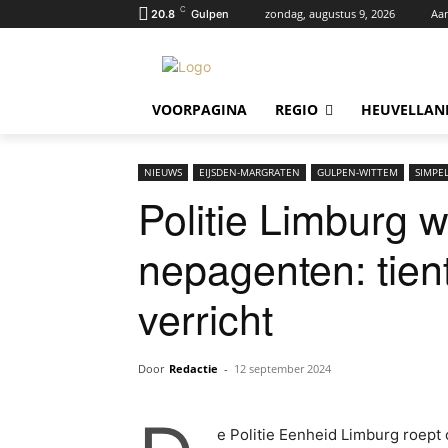
C
zondag, augustus 9, 2026
Aa
20.8
Gulpen
VOORPAGINA
REGIO
HEUVELLAN
NIEUWS
EIJSDEN-MARGRATEN
GULPEN-WITTEM
SIMPE
Politie Limburg 
nepagenten: tien
verricht
Door
Redactie
-
12 september 2024
e Politie Eenheid Limburg roept 