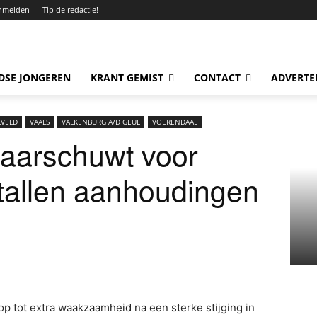
nmelden
Tip de redactie!
DSE JONGEREN
KRANT GEMIST
CONTACT
ADVERTE
LVELD
VAALS
VALKENBURG A/D GEUL
VOERENDAAL
waarschuwt voor
tallen aanhoudingen
op tot extra waakzaamheid na een sterke stijging in