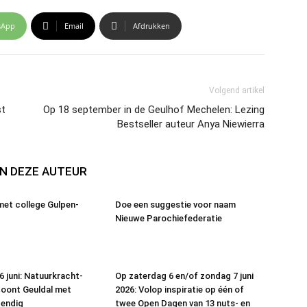
sApp
Email
Afdrukken
Volgend artikel
st
Op 18 september in de Geulhof Mechelen: Lezing
Bestseller auteur Anya Niewierra
N DEZE AUTEUR
met college Gulpen-
Doe een suggestie voor naam
Nieuwe Parochiefederatie
6 juni: Natuurkracht-
Op zaterdag 6 en/of zondag 7 juni
toont Geuldal met
2026: Volop inspiratie op één of
tendig
twee Open Dagen van 13 nuts- en