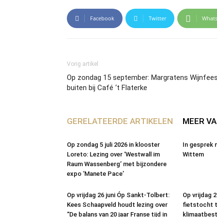
Facebook
Twitter
What
Vorig artikel
Op zondag 15 september: Margratens Wijnfee
buiten bij Café ‘t Flaterke
GERELATEERDE ARTIKELEN
MEER VA
Op zondag 5 juli 2026 in klooster
In gesprek 
Loreto: Lezing over ‘Westwall im
Wittem
Raum Wassenberg’ met bijzondere
expo ‘Manete Pace’
Op vrijdag 26 juni Óp Sankt-Tolbert:
Op vrijdag 2
Kees Schaapveld houdt lezing over
fietstocht 
“De balans van 20 jaar Franse tijd in
klimaatbes