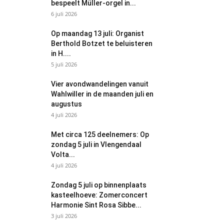
bespeelt Müller-orgel in...
6 juli 2026
Op maandag 13 juli: Organist
Berthold Botzet te beluisteren
in H....
5 juli 2026
Vier avondwandelingen vanuit
Wahlwiller in de maanden juli en
augustus
4 juli 2026
Met circa 125 deelnemers: Op
zondag 5 juli in Vlengendaal
Volta...
4 juli 2026
Zondag 5 juli op binnenplaats
kasteelhoeve: Zomerconcert
Harmonie Sint Rosa Sibbe...
3 juli 2026