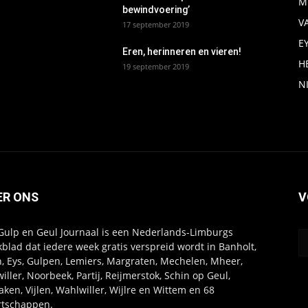
M
bewindvoering’
V
17 september 2019
E
Eren, herinneren en vieren!
H
19 september 2019
N
ER ONS
V
Gulp en Geul Journaal is een Nederlands-Limburgs
blad dat iedere week gratis verspreid wordt in Banholt,
, Eys, Gulpen, Lemiers, Margraten, Mechelen, Mheer,
willer, Noorbeek, Partij, Reijmerstok, Schin op Geul,
aken, Vijlen, Wahlwiller, Wijlre en Wittem en 68
tschappen.