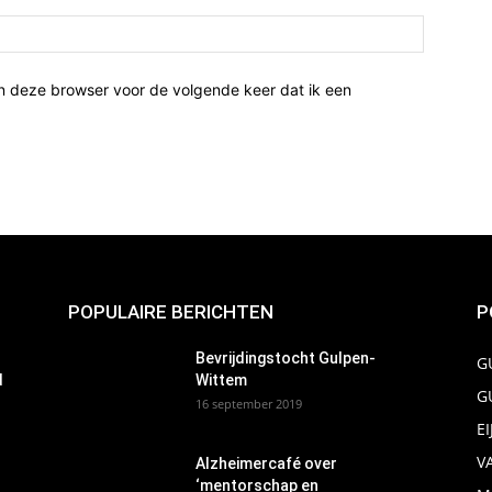
n deze browser voor de volgende keer dat ik een
POPULAIRE BERICHTEN
P
Bevrijdingstocht Gulpen-
G
d
Wittem
G
16 september 2019
E
V
Alzheimercafé over
‘mentorschap en