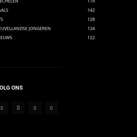
ECHELEN
179
AALS
142
YS
128
EUVELLANDSE JONGEREN
124
IEUWS
122
OLG ONS