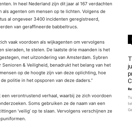
nten. In heel Nederland zijn dit jaar al 167 verdachten
 als agenten om mensen op te lichten. Volgens de
ustus al ongeveer 3400 incidenten geregistreerd,
erden van geraffineerde babbeltrucs.
 zich vaak voordoen als wijkagenten om vervolgens
sieraden, te stelen. De laatste drie maanden is het
f gestegen, met uitzondering van Amsterdam. Sybren
T
er Senioren & Veiligheid, benadrukt het belang van het
j
mensen op de hoogte zijn van deze oplichting, hoe
p
de politie in het opsporen van deze daders.”
C
Re
 een verontrustend verhaal, waarbij ze zich voordoen
Tu
rt onderzoeken. Soms gebruiken ze de naam van een
te
Ge
ttingen ‘veilig’ op te slaan. Vervolgens verschijnen ze
nepuniformen.