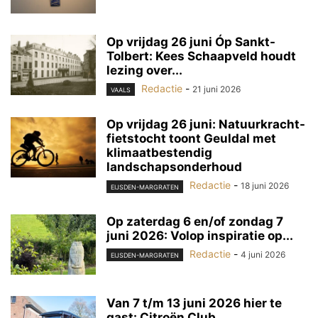
Op vrijdag 26 juni Óp Sankt-
Tolbert: Kees Schaapveld houdt
lezing over...
Redactie
-
21 juni 2026
VAALS
Op vrijdag 26 juni: Natuurkracht-
fietstocht toont Geuldal met
klimaatbestendig
landschapsonderhoud
Redactie
-
18 juni 2026
EIJSDEN-MARGRATEN
Op zaterdag 6 en/of zondag 7
juni 2026: Volop inspiratie op...
Redactie
-
4 juni 2026
EIJSDEN-MARGRATEN
Van 7 t/m 13 juni 2026 hier te
gast: Citroën Club...