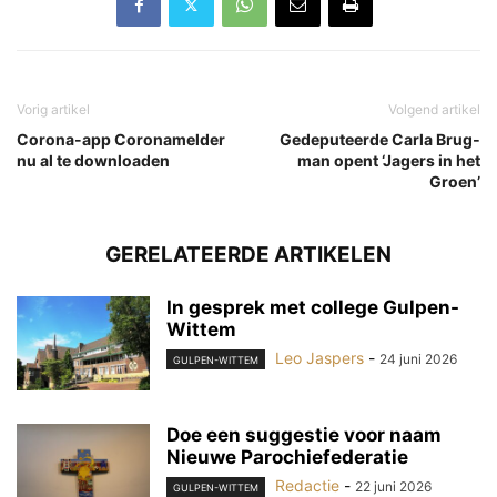
Vorig artikel
Volgend artikel
Corona-app Coronamelder
Ge­de­pu­teer­de Car­la Brug­
nu al te downloaden
man opent ‘Ja­gers in het
Groen’
GERELATEERDE ARTIKELEN
In gesprek met college Gulpen-
Wittem
Leo Jaspers
-
24 juni 2026
GULPEN-WITTEM
Doe een suggestie voor naam
Nieuwe Parochiefederatie
Redactie
-
22 juni 2026
GULPEN-WITTEM