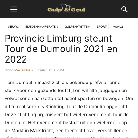
NIEUWS
EIJSDEN-MARGRATEN
GULPEN-WITTEM
SPORT
VAALS
Pro­vin­cie Limburg steunt
VALKENBURG A/D GEUL
Tour de Du­mou­l­in 2021 en
2022
Door
Redactie
-
17 augustus 2020
Tom Dumoulin maakt zich als bekende profwielrenner
sterk voor een gezonde leefstijl en wil alle jeugdigen en
volwassenen aanzetten tot actief sporten en bewegen. Om
dit te realiseren is Stichting Tour de Dumoulin opgericht.
Deze stichting organiseert het wielerevenement Tour de
Dumoulin. Het evenement bestaat uit een wielerdorp op
de Markt in Maastricht, een toertocht over verschillende