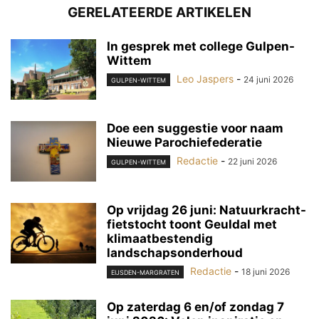
GERELATEERDE ARTIKELEN
In gesprek met college Gulpen-
Wittem
Leo Jaspers
-
24 juni 2026
GULPEN-WITTEM
Doe een suggestie voor naam
Nieuwe Parochiefederatie
Redactie
-
22 juni 2026
GULPEN-WITTEM
Op vrijdag 26 juni: Natuurkracht-
fietstocht toont Geuldal met
klimaatbestendig
landschapsonderhoud
Redactie
-
18 juni 2026
EIJSDEN-MARGRATEN
Op zaterdag 6 en/of zondag 7