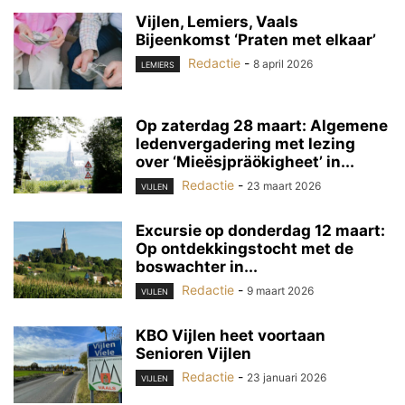
Vijlen, Lemiers, Vaals
Bijeenkomst ‘Praten met elkaar’
Redactie
-
8 april 2026
LEMIERS
Op zaterdag 28 maart: Algemene
ledenvergadering met lezing
over ‘Mieësjpräökigheet’ in...
Redactie
-
23 maart 2026
VIJLEN
Excursie op donderdag 12 maart:
Op ontdekkingstocht met de
boswachter in...
Redactie
-
9 maart 2026
VIJLEN
KBO Vijlen heet voortaan
Senioren Vijlen
Redactie
-
23 januari 2026
VIJLEN