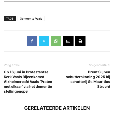
TAGS
Gemeente Vaals
Vorig artikel
Volgend artikel
Op 16 juni in Protestantse
Brent Slijpen
Kerk Vaals Bijeenkomst
schutterskoning 2025 bij
Alzheimercafé Vaals ‘Praten
schutterij St. Mauritius
met elkaar’ via het dementie
Strucht
stellingenspel
GERELATEERDE ARTIKELEN