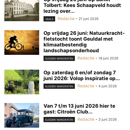
Tolbert: Kees Schaapveld houdt
lezing over...
Redactie
-
21 juni 2026
VAALS
Op vrijdag 26 juni: Natuurkracht-
fietstocht toont Geuldal met
klimaatbestendig
landschapsonderhoud
Redactie
-
18 juni 2026
EIJSDEN-MARGRATEN
Op zaterdag 6 en/of zondag 7
juni 2026: Volop inspiratie op...
Redactie
-
4 juni 2026
EIJSDEN-MARGRATEN
Van 7 t/m 13 juni 2026 hier te
gast: Citroën Club...
Redactie
-
3 juni 2026
EIJSDEN-MARGRATEN