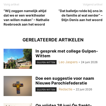
Vorig artikel
Volgend artikel
“Wij zeggen namelijk altijd
“Dat balletje rolde bij ons in
dat we er een werktheater
de familie al wat eerder” –
van willen maken” – Nathalie
Stijn Denis aan het woord
Roebroeck aan het woord
GERELATEERDE ARTIKELEN
In gesprek met college Gulpen-
Wittem
Leo Jaspers
-
24 juni 2026
GULPEN-WITTEM
Doe een suggestie voor naam
Nieuwe Parochiefederatie
Redactie
-
22 juni 2026
GULPEN-WITTEM
Op vrijdag 26 juni Óp Sankt-