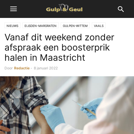
NIEUWS
EIJSDEN-MARGRATEN
GULPEN-WITTEM
VAALS
Vanaf dit weekend zonder
VALKENBURG A/D GEUL
VOERENDAAL
afspraak een boosterprik
halen in Maastricht
Door
Redactie
-
8 januari 2022