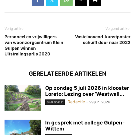
Vorig artikel
Volgend artikel
Personeel en vrijwilligers
Vas­te­la­o­vend-kunst­pos­ter
van woonzorgcentrum Klein
schuift door naar 2022
Gulpen winnen
Uitstralingsprijs 2020
GERELATEERDE ARTIKELEN
Op zondag 5 juli 2026 in klooster
Loreto: Lezing over ‘Westwall...
Redactie
-
29 juni 2026
SIMPELVELD
In gesprek met college Gulpen-
Wittem