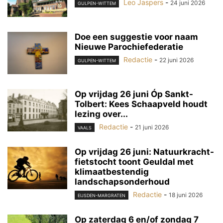
Leo Jaspers
-
24 juni 2026
GULPEN-WITTEM
Doe een suggestie voor naam
Nieuwe Parochiefederatie
Redactie
-
22 juni 2026
GULPEN-WITTEM
Op vrijdag 26 juni Óp Sankt-
Tolbert: Kees Schaapveld houdt
lezing over...
Redactie
-
21 juni 2026
VAALS
Op vrijdag 26 juni: Natuurkracht-
fietstocht toont Geuldal met
klimaatbestendig
landschapsonderhoud
Redactie
-
18 juni 2026
EIJSDEN-MARGRATEN
Op zaterdag 6 en/of zondag 7