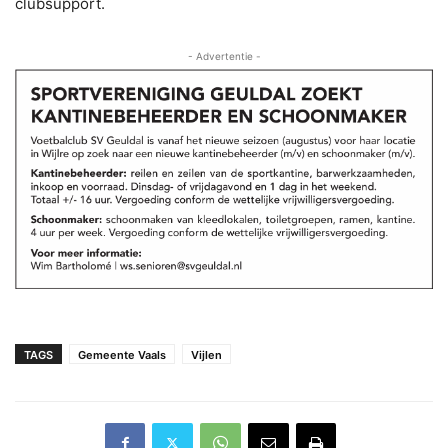
clubsupport.
- Advertentie -
TAGS
Gemeente Vaals
Vijlen