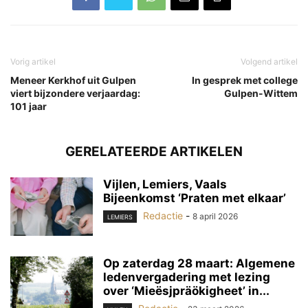
Vorig artikel
Volgend artikel
Meneer Kerkhof uit Gulpen
In gesprek met college
viert bijzondere verjaardag:
Gulpen-Wittem
101 jaar
GERELATEERDE ARTIKELEN
Vijlen, Lemiers, Vaals
Bijeenkomst ‘Praten met elkaar’
Redactie
-
8 april 2026
LEMIERS
Op zaterdag 28 maart: Algemene
ledenvergadering met lezing
over ‘Mieësjpräökigheet’ in...