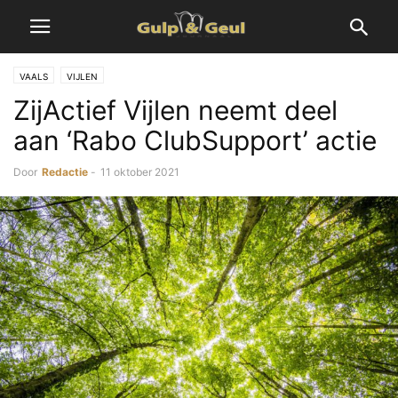
VAALS
VIJLEN
ZijActief Vijlen neemt deel
aan ‘Rabo ClubSupport’ actie
Door
Redactie
-
11 oktober 2021