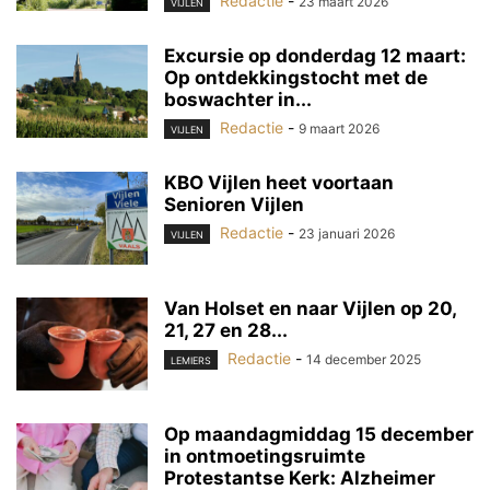
Redactie
-
23 maart 2026
VIJLEN
Excursie op donderdag 12 maart:
Op ontdekkingstocht met de
boswachter in...
Redactie
-
9 maart 2026
VIJLEN
KBO Vijlen heet voortaan
Senioren Vijlen
Redactie
-
23 januari 2026
VIJLEN
Van Holset en naar Vijlen op 20,
21, 27 en 28...
Redactie
-
14 december 2025
LEMIERS
Op maandagmiddag 15 december
in ontmoetingsruimte
Protestantse Kerk: Alzheimer