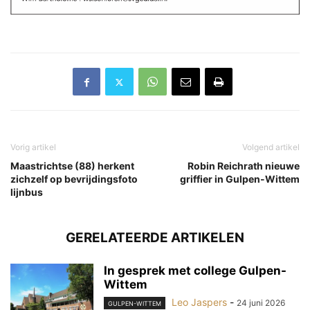
Vorig artikel
Volgend artikel
Maas­tricht­se (88) her­kent
Robin Reichrath nieuwe
zich­zelf op be­vrij­dings­fo­to
griffier in Gulpen-Wittem
lijn­bus
GERELATEERDE ARTIKELEN
In gesprek met college Gulpen-
Wittem
Leo Jaspers
-
24 juni 2026
GULPEN-WITTEM