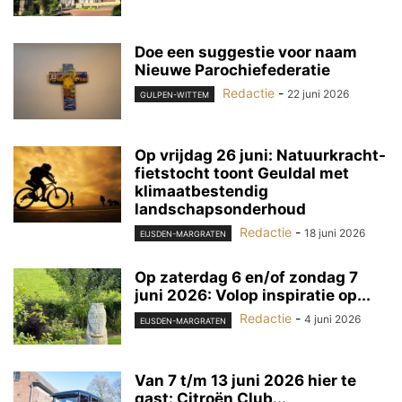
Doe een suggestie voor naam
Nieuwe Parochiefederatie
Redactie
-
22 juni 2026
GULPEN-WITTEM
Op vrijdag 26 juni: Natuurkracht-
fietstocht toont Geuldal met
klimaatbestendig
landschapsonderhoud
Redactie
-
18 juni 2026
EIJSDEN-MARGRATEN
Op zaterdag 6 en/of zondag 7
juni 2026: Volop inspiratie op...
Redactie
-
4 juni 2026
EIJSDEN-MARGRATEN
Van 7 t/m 13 juni 2026 hier te
gast: Citroën Club...