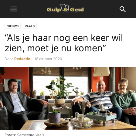
NIEUWS
VAALS
“Als je haar nog een keer wil
zien, moet je nu komen”
Door
Redactie
-
18 oktober 2020
Foto's: Gemeente Vaals