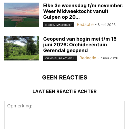
Elke 3e woensdag t/m november:
Weer Midweektocht vanuit
Gulpen op 20...
Redactie
-
8 mei 2026
EIJSDEN-MARGRATEN
Geopend van begin mei t/m 15
juni 2026: Orchideeëntuin
Gerendal geopend
Redactie
-
7 mei 2026
VALKENBURG A/D GEUL
GEEN REACTIES
LAAT EEN REACTIE ACHTER