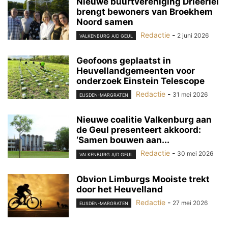
Nieuwe buurtvereniging Drieërlei
brengt bewoners van Broekhem
Noord samen
Redactie
-
2 juni 2026
VALKENBURG A/D GEUL
Geofoons geplaatst in
Heuvellandgemeenten voor
onderzoek Einstein Telescope
Redactie
-
31 mei 2026
EIJSDEN-MARGRATEN
Nieuwe coalitie Valkenburg aan
de Geul presenteert akkoord:
‘Samen bouwen aan...
Redactie
-
30 mei 2026
VALKENBURG A/D GEUL
Obvion Limburgs Mooiste trekt
door het Heuvelland
Redactie
-
27 mei 2026
EIJSDEN-MARGRATEN