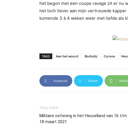
het begon met een coupe ravage zit er nu wel e
het toch liever aan mijn vertrouwde kapper o
komende 3 à 4 weken weer met liefde als k
TAGS
Aan het woord
Bocholtz
Corona
Heuv
Facebook
Twitter
What
Vorig artikel
Militaire oefening in het Heuvelland van 16 t/m
18 maart 2021