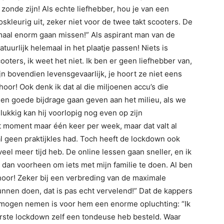
zonde zijn! Als echte liefhebber, hou je van een
skleurig uit, zeker niet voor de twee takt scooters. De
lemaal enorm gaan missen!” Als aspirant man van de
tuurlijk helemaal in het plaatje passen! Niets is
oters, ik weet het niet. Ik ben er geen liefhebber van,
ijn bovendien levensgevaarlijk, je hoort ze niet eens
r! Ook denk ik dat al die miljoenen accu’s die
n goede bijdrage gaan geven aan het milieu, als we
ukkig kan hij voorlopig nog even op zijn
t moment maar één keer per week, maar dat valt al
l geen praktijkles had. Toch heeft de lockdown ook
veel meer tijd heb. De online lessen gaan sneller, en ik
er dan voorheen om iets met mijn familie te doen. Al ben
s hoor! Zeker bij een verbreding van de maximale
unnen doen, dat is pas echt vervelend!” Dat de kappers
 mogen nemen is voor hem een enorme opluchting: “Ik
erste lockdown zelf een tondeuse heb besteld. Waar