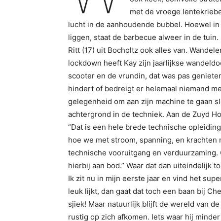
met de vroege lentekriebe
lucht in de aanhoudende bubbel. Hoewel i
liggen, staat de barbecue alweer in de tuin.
Ritt (17) uit Bocholtz ook alles van. Wandel
lockdown heeft Kay zijn jaarlijkse wandeldo
scooter en de vrundin, dat was pas geniete
hindert of bedreigt er helemaal niemand me
gelegenheid om aan zijn machine te gaan sl
achtergrond in de techniek. Aan de Zuyd H
“Dat is een hele brede technische opleidin
hoe we met stroom, spanning, en krachten
technische vooruitgang en verduurzaming.
hierbij aan bod.” Waar dat dan uiteindelijk t
Ik zit nu in mijn eerste jaar en vind het sup
leuk lijkt, dan gaat dat toch een baan bij C
sjiek! Maar natuurlijk blijft de wereld van 
rustig op zich afkomen. Iets waar hij minder