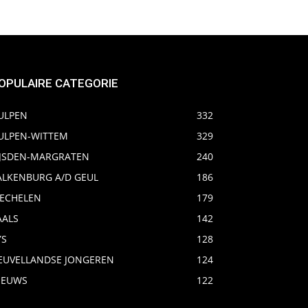
OPULAIRE CATEGORIE
ULPEN
332
ULPEN-WITTEM
329
IJSDEN-MARGRATEN
240
ALKENBURG A/D GEUL
186
ECHELEN
179
AALS
142
YS
128
EUVELLANDSE JONGEREN
124
IEUWS
122