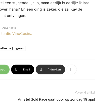
en stijgende lijn in, maar eerlijk is eerlijk: ik laat
ver, haha!” En één ding is zeker, die zal Kay de
lant ontvangen.
- Advertentie -
ellandse Jongeren
sApp
Email
Afdrukken
Volgend artikel
Amstel Gold Race gaat door op zondag 18 april