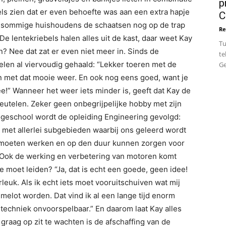
p
ls zien dat er even behoefte was aan een extra hapje
C
n sommige huishoudens de schaatsen nog op de trap
Re
 De lentekriebels halen alles uit de kast, daar weet Kay
Tu
en? Nee dat zat er even niet meer in. Sinds de
te
elen al viervoudig gehaald: “Lekker toeren met de
Ge
n met dat mooie weer. En ook nog eens goed, want je
e!” Wanneer het weer iets minder is, geeft dat Kay de
eutelen. Zeker geen onbegrijpelijke hobby met zijn
ogeschool wordt de opleiding Engineering gevolgd:
g met allerlei subgebieden waarbij ons geleerd wordt
 moeten werken en op den duur kunnen zorgen voor
 Ook de werking en verbetering van motoren komt
oe moet leiden? “Ja, dat is echt een goede, geen idee!
erleuk. Als ik echt iets moet vooruitschuiven wat mij
hemelot worden. Dat vind ik al een lange tijd enorm
de techniek onvoorspelbaar.” En daarom laat Kay alles
 graag op zit te wachten is de afschaffing van de