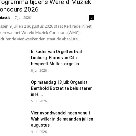
rogramma tijdens Wereld Muziek
oncours 2026
dactie
-
7 juli 2026
0
ssen 9 juli en 2 augustus 2026 staat Kerkrade in het
ken van het Wereld Muziek Concours (WMC).
durende vier weekenden staat de absolute...
In kader van Orgelfestival
Limburg: Floris van Gils
bespeelt Müller-orgel in...
6 juli 2026
Op maandag 13 juli: Organist
Berthold Botzet te beluisteren
in H....
5 juli 2026
Vier avondwandelingen vanuit
Wahlwiller in de maanden juli en
augustus
4 juli 2026