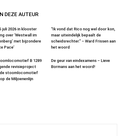
N DEZE AUTEUR
juli 2026 in klooster
“Ik vond dat Rico nog wel door kon,
ing over ‘Westwall im
maar uiteindelijk bepaalt de
nberg’ met bijzondere
scheidsrechter.” – Ward Frissen aan
te Pace’
het woord
oomlocomotief B 1289
De geur van eindexamens – Lieve
lgende revisieproject
Bormans aan het woord!
de stoomlocomotief
op de Miljoenenlijn