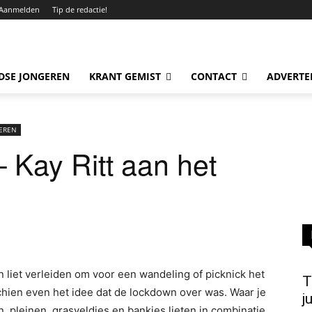
Aanmelden
Tip de redactie!
DSE JONGEREN
KRANT GEMIST
CONTACT
ADVERTE
EREN
 Kay Ritt aan het
n liet verleiden om voor een wandeling of picknick het
T
schien even het idee dat de lockdown over was. Waar je
j
, pleinen, grasveldjes en bankjes lieten in combinatie