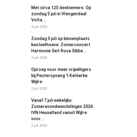
Met circa 125 deelnemers: Op
zondag 5 juli in Vlengendaal
Volta...
4 juli 2026
Zondag 5 juli op binnenplaats
kasteelhoeve: Zomerconcert
Harmonie Sint Rosa Sibbe...
3 juli 2026
Oproep voor meer vrijwilligers
bij Peuteropvang ’t Kelderke
Wijlre
2 juli 2026
Vanaf 7 juli wekelijks:
Zomeravondwandelingen 2026
IVN Heuvelland vanuit Wijlre
voor...
2 juli 2026