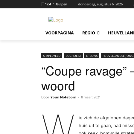
C
donderdag, augustus 6, 2026
17.4
Gulpen
VOORPAGINA
REGIO
HEUVELLAN
SIMPELVELD
BOCHOLTZ
NIEUWS
HEUVELLANDSE JONG
“Coupe ravage” –
woord
Door
Youri Noteborn
-
8 maart 2021
W
ie zich de afgelopen dage
huis uit te gaan, had mis
ook keek, bomvolle straten