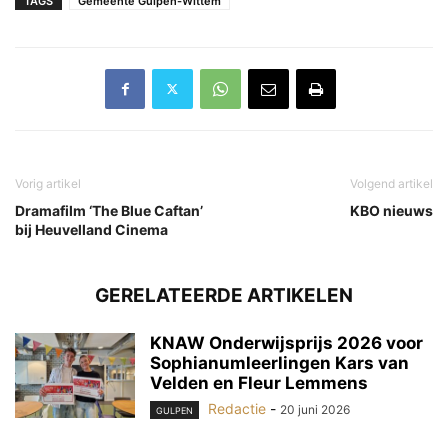
TAGS
Gemeente Gulpen-Wittem
Vorig artikel
Volgend artikel
Dramafilm ‘The Blue Caftan’
KBO nieuws
bij Heuvelland Cinema
GERELATEERDE ARTIKELEN
KNAW Onderwijsprijs 2026 voor
Sophianumleerlingen Kars van
Velden en Fleur Lemmens
Redactie
-
20 juni 2026
GULPEN