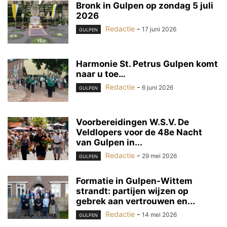
Bronk in Gulpen op zondag 5 juli
2026
Redactie
-
17 juni 2026
GULPEN
Harmonie St. Petrus Gulpen komt
naar u toe…
Redactie
-
6 juni 2026
GULPEN
Voorbereidingen W.S.V. De
Veldlopers voor de 48e Nacht
van Gulpen in...
Redactie
-
29 mei 2026
GULPEN
Formatie in Gulpen-Wittem
strandt: partijen wijzen op
gebrek aan vertrouwen en...
Redactie
-
14 mei 2026
GULPEN