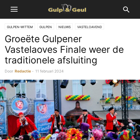
GULPEN-WITTEM
GULPEN
NIEUWS
VASTELOAVEND
Groeëte Gulpener
Vastelaoves Finale weer de
traditionele afsluiting
Door
Redactie
-
11 februari 2024