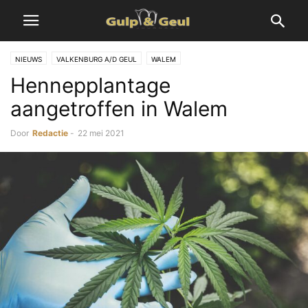
NIEUWS
VALKENBURG A/D GEUL
WALEM
Hennepplantage
aangetroffen in Walem
Door
Redactie
-
22 mei 2021