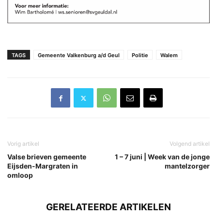
TAGS
Gemeente Valkenburg a/d Geul
Politie
Walem
Vorig artikel
Volgend artikel
Valse brieven gemeente
1 – 7 juni | Week van de jonge
Eijsden-Margraten in
mantelzorger
omloop
GERELATEERDE ARTIKELEN