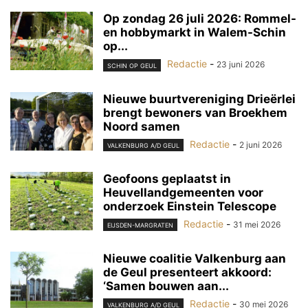
Op zondag 26 juli 2026: Rommel-
en hobbymarkt in Walem-Schin
op...
Redactie
-
23 juni 2026
SCHIN OP GEUL
Nieuwe buurtvereniging Drieërlei
brengt bewoners van Broekhem
Noord samen
Redactie
-
2 juni 2026
VALKENBURG A/D GEUL
Geofoons geplaatst in
Heuvellandgemeenten voor
onderzoek Einstein Telescope
Redactie
-
31 mei 2026
EIJSDEN-MARGRATEN
Nieuwe coalitie Valkenburg aan
de Geul presenteert akkoord:
‘Samen bouwen aan...
Redactie
-
30 mei 2026
VALKENBURG A/D GEUL