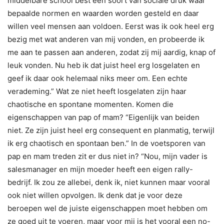
middelbare school best een soort van sociale druk waar
bepaalde normen en waarden worden gesteld en daar
willen veel mensen aan voldoen. Eerst was ik ook heel erg
bezig met wat anderen van mij vonden, en probeerde ik
me aan te passen aan anderen, zodat zij mij aardig, knap of
leuk vonden. Nu heb ik dat juist heel erg losgelaten en
geef ik daar ook helemaal niks meer om. Een echte
verademing.” Wat ze niet heeft losgelaten zijn haar
chaotische en spontane momenten. Komen die
eigenschappen van pap of mam? “Eigenlijk van beiden
niet. Ze zijn juist heel erg consequent en planmatig, terwijl
ik erg chaotisch en spontaan ben.” In de voetsporen van
pap en mam treden zit er dus niet in? “Nou, mijn vader is
salesmanager en mijn moeder heeft een eigen rally-
bedrijf. Ik zou ze allebei, denk ik, niet kunnen maar vooral
ook niet willen opvolgen. Ik denk dat je voor deze
beroepen wel de juiste eigenschappen moet hebben om
ze goed uit te voeren, maar voor mij is het vooral een no-