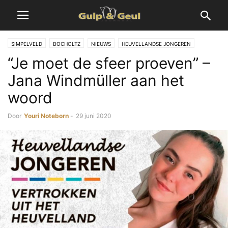
SIMPELVELD
BOCHOLTZ
NIEUWS
HEUVELLANDSE JONGEREN
“Je moet de sfeer proeven” –
Jana Windmüller aan het
woord
Door
Youri Noteborn
-
29 juni 2020