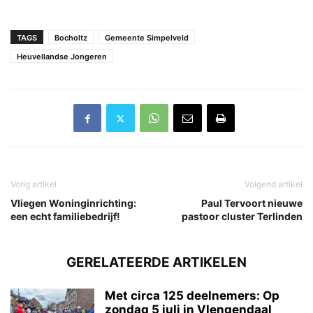
TAGS
Bocholtz
Gemeente Simpelveld
Heuvellandse Jongeren
Vorig artikel
Volgend artikel
Vliegen Woninginrichting:
Paul Tervoort nieuwe
een echt familiebedrijf!
pastoor cluster Terlinden
GERELATEERDE ARTIKELEN
Met circa 125 deelnemers: Op
zondag 5 juli in Vlengendaal