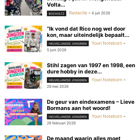
Volta...
Redactie
-
4 juli 2026
BOCHOLTZ
“Ik vond dat Rico nog wel door
kon, maar uiteindelijk bepaalt...
Youri Noteborn
-
HEUVELLANDSE JONGEREN
5 juni 2026
Stihl zagen van 1997 en 1998, een
dure hobby in deze...
Youri Noteborn
-
HEUVELLANDSE JONGEREN
29 mei 2026
De geur van eindexamens – Lieve
Bormans aan het woord!
Youri Noteborn
-
HEUVELLANDSE JONGEREN
26 februari 2026
De maand waarin alles moet