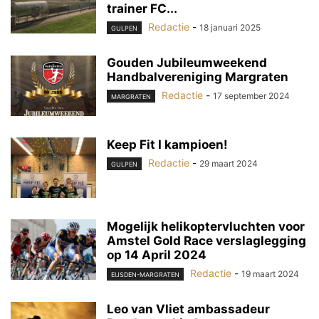
trainer FC...
Redactie
-
18 januari 2025
GULPEN
Gouden Jubileumweekend
Handbalvereniging Margraten
Redactie
-
17 september 2024
MARGRATEN
Keep Fit I kampioen!
Redactie
-
29 maart 2024
GULPEN
Mogelijk helikoptervluchten voor
Amstel Gold Race verslaglegging
op 14 April 2024
Redactie
-
19 maart 2024
EIJSDEN-MARGRATEN
Leo van Vliet ambassadeur