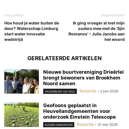
Vorig artikel
Volgend artikel
Hoe houd je water buiten de
Ik ging vroeger al met mijn
deur? Waterschap Limburg
ouders mee met de ‘Sjin
start water innovatie
Romanos’ – Julie Jacobs aan
wedstrijd
het woord
GERELATEERDE ARTIKELEN
Nieuwe buurtvereniging Drieërlei
brengt bewoners van Broekhem
Noord samen
Redactie
-
2 juni 2026
VALKENBURG A/D GEUL
Geofoons geplaatst in
Heuvellandgemeenten voor
onderzoek Einstein Telescope
Redactie
-
31 mei 2026
EIJSDEN-MARGRATEN