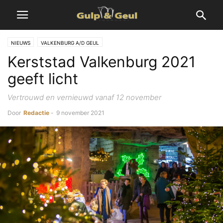
NIEUWS
VALKENBURG A/D GEUL
Kerststad Valkenburg 2021
geeft licht
Vertrouwd en vernieuwd vanaf 12 november
Door
Redactie
-
9 november 2021