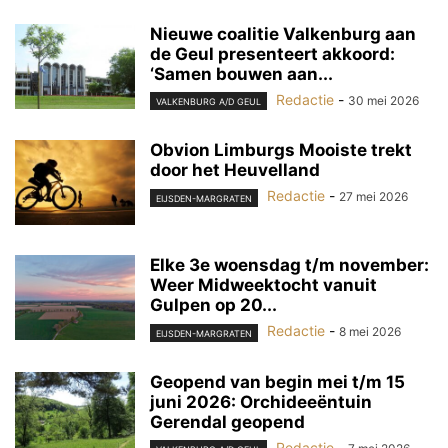
Nieuwe coalitie Valkenburg aan
de Geul presenteert akkoord:
‘Samen bouwen aan...
Redactie
-
30 mei 2026
VALKENBURG A/D GEUL
Obvion Limburgs Mooiste trekt
door het Heuvelland
Redactie
-
27 mei 2026
EIJSDEN-MARGRATEN
Elke 3e woensdag t/m november:
Weer Midweektocht vanuit
Gulpen op 20...
Redactie
-
8 mei 2026
EIJSDEN-MARGRATEN
Geopend van begin mei t/m 15
juni 2026: Orchideeëntuin
Gerendal geopend
Redactie
-