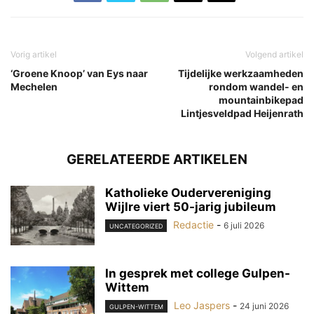
Vorig artikel
Volgend artikel
‘Groene Knoop’ van Eys naar
Tijdelijke werkzaamheden
Mechelen
rondom wandel- en
mountainbikepad
Lintjesveldpad Heijenrath
GERELATEERDE ARTIKELEN
Katholieke Oudervereniging
Wijlre viert 50-jarig jubileum
Redactie
-
6 juli 2026
UNCATEGORIZED
In gesprek met college Gulpen-
Wittem
Leo Jaspers
-
24 juni 2026
GULPEN-WITTEM