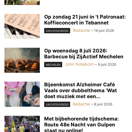
Op zondag 21 juni in ’t Patronaat:
Koffieconcert in Tebannet
Redactie
-
19 juni 2026
UNCATEGORIZED
Op woensdag 8 juli 2026:
Barbecue bij ZijActief Mechelen
John Noteborn
-
9 juni 2026
MECHELEN
Bijeenkomst Alzheimer Café
Vaals over dubbelthema ‘Wat
doet muziek met een...
Redactie
-
8 juni 2026
UNCATEGORIZED
Met bijbehorende tijdschema:
Route 48e Nacht van Gulpen
staat nu online!