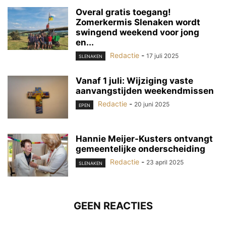
Overal gratis toegang!
Zomerkermis Slenaken wordt
swingend weekend voor jong
en...
Redactie
-
17 juli 2025
SLENAKEN
Vanaf 1 juli: Wijziging vaste
aanvangstijden weekendmissen
Redactie
-
20 juni 2025
EPEN
Hannie Meijer-Kusters ontvangt
gemeentelijke onderscheiding
Redactie
-
23 april 2025
SLENAKEN
GEEN REACTIES