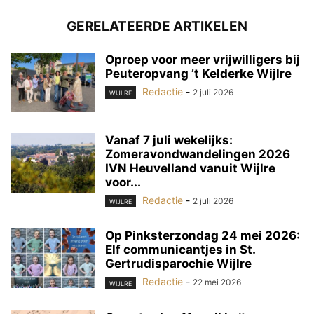
GERELATEERDE ARTIKELEN
Oproep voor meer vrijwilligers bij
Peuteropvang ’t Kelderke Wijlre
Redactie
-
2 juli 2026
WIJLRE
Vanaf 7 juli wekelijks:
Zomeravondwandelingen 2026
IVN Heuvelland vanuit Wijlre
voor...
Redactie
-
2 juli 2026
WIJLRE
Op Pinksterzondag 24 mei 2026:
Elf communicantjes in St.
Gertrudisparochie Wijlre
Redactie
-
22 mei 2026
WIJLRE