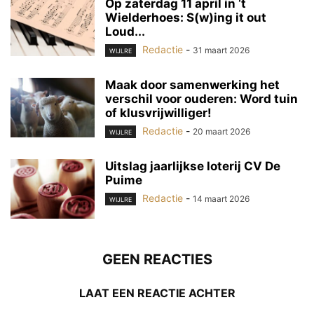
Op zaterdag 11 april in ‘t
Wielderhoes: S(w)ing it out
Loud...
Redactie
-
31 maart 2026
WIJLRE
Maak door samenwerking het
verschil voor ouderen: Word tuin
of klusvrijwilliger!
Redactie
-
20 maart 2026
WIJLRE
Uitslag jaarlijkse loterij CV De
Puime
Redactie
-
14 maart 2026
WIJLRE
GEEN REACTIES
LAAT EEN REACTIE ACHTER