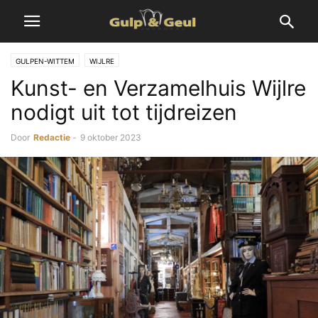
GULPEN-WITTEM
WIJLRE
Kunst- en Verzamelhuis Wijlre
nodigt uit tot tijdreizen
Door
Redactie
-
9 oktober 2023