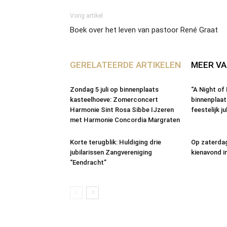
Vorig artikel
Boek over het leven van pastoor René Graat
GERELATEERDE ARTIKELEN
MEER VA
Zondag 5 juli op binnenplaats
“A Night of
kasteelhoeve: Zomerconcert
binnenplaat
Harmonie Sint Rosa Sibbe IJzeren
feestelijk 
met Harmonie Concordia Margraten
Korte terugblik: Huldiging drie
Op zaterdag
jubilarissen Zangvereniging
kienavond i
“Eendracht”