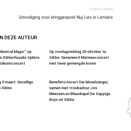
Volgend artikel
Uitnodiging voor kringgesprek Nuj Lies in Lemiers
N DEZE AUTEUR
 Musical Magic” op
Op zondagmiddag 20 oktober te
s Sibberhuuske tijdens
Sibbe: Gevarieerd Matineeconcert
jubileumconcert
met twee gemengde koren
 9 maart: Gezellige
Benefietconcert Die Moselsänger,
n Sibbe
samen met troubadour Jos
Meessen en Blaaskapel De Sappige
Boys uit Sibbe