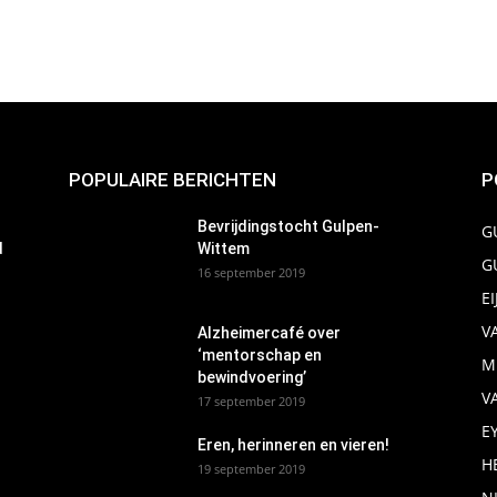
POPULAIRE BERICHTEN
P
Bevrijdingstocht Gulpen-
G
d
Wittem
G
16 september 2019
E
V
Alzheimercafé over
‘mentorschap en
M
bewindvoering’
V
17 september 2019
E
Eren, herinneren en vieren!
H
19 september 2019