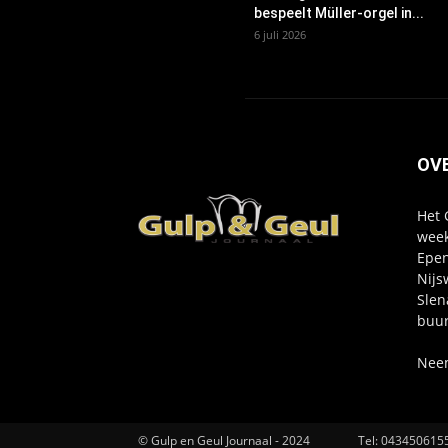
bespeelt Müller-orgel in...
6 juli 2026
OV
Het 
week
Epen
Nijs
Slen
buur
Neem
© Gulp en Geul Journaal - 2024
Tel:
043450615