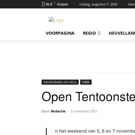
C
vrijdag, augustus 7, 2026
Aan
10.3
Gulpen
VOORPAGINA
REGIO
HEUVELLAN
VALKENBURG A/D GEUL
SIBBE
Open Tentoonste
Door
Redactie
-
3 november 2021
n het weekend van 5, 6 en 7 novemb