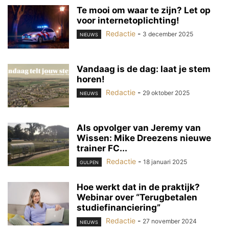
Te mooi om waar te zijn? Let op
voor internetoplichting!
Redactie
-
3 december 2025
NIEUWS
Vandaag is de dag: laat je stem
horen!
Redactie
-
29 oktober 2025
NIEUWS
Als opvolger van Jeremy van
Wissen: Mike Dreezens nieuwe
trainer FC...
Redactie
-
18 januari 2025
GULPEN
Hoe werkt dat in de praktijk?
Webinar over “Terugbetalen
studiefinanciering”
Redactie
-
27 november 2024
NIEUWS