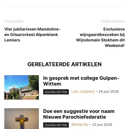
Vorig artikel
Volgend artikel
Vier jubilarissen Mandoline-
Exclusieve
en Gitaarorkest Alpenklank
wijngaardbezoeken bij
Lemiers
Wijndomein Stokhem dit
Weekend!
GERELATEERDE ARTIKELEN
In gesprek met college Gulpen-
Wittem
Leo Jaspers
-
24 juni 2026
GULPEN-WITTEM
Doe een suggestie voor naam
Nieuwe Parochiefederatie
Redactie
-
22 juni 2026
GULPEN-WITTEM