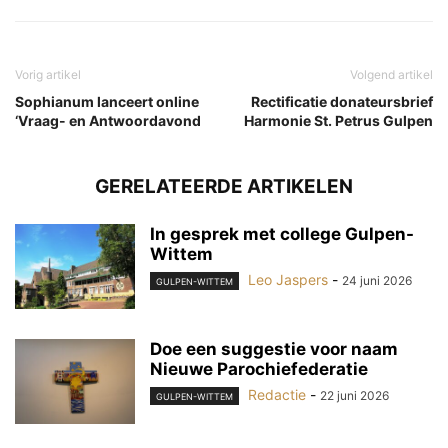
Vorig artikel
Volgend artikel
Sophianum lanceert online
Rectificatie donateursbrief
‘Vraag- en Antwoordavond
Harmonie St. Petrus Gulpen
GERELATEERDE ARTIKELEN
In gesprek met college Gulpen-
Wittem
Leo Jaspers
-
24 juni 2026
GULPEN-WITTEM
Doe een suggestie voor naam
Nieuwe Parochiefederatie
Redactie
-
22 juni 2026
GULPEN-WITTEM