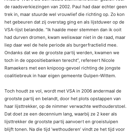
de raadsverkiezingen van 2002. Paul had daar echter geen
trek in, maar stuurde wel vrouwlief die richting op. Zo kon
het gebeuren dat zij overstag ging en als lijstduwer op de
VSA-lijst belandde. “Ik haalde meer stemmen dan ik ooit
had durven dromen, kwam weliswaar niet in de raad, maar
liep daar wel de hele periode als burgerfractielid mee.
Ondanks dat we de grootste partij werden, kwamen we
toch in de oppositiebanken terecht”, refereert Nicole
Ramaekers met een knipoog-gevoel richting de jongste
coalitiebreuk in haar eigen gemeente Gulpen-Wittem.
Toch houdt ze vol, wordt met VSA in 2006 andermaal de
grootste partij en belandt, door het plots opstappen van
haar lijsttrekker, op de nimmer verwachte wethouderstoel.
Dat doet ze een decennium lang, waarbij ze 2 keer als
lijsttrekker de grootste partij aanvoert en groeistuipen
blijft tonen. Na die tijd ’wethouderen’ vindt ze het tijd voor