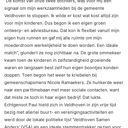
“De komst van onze twee dochters, was voor mij een
signaal om mijn werkzaamheden bij de gemeente
Veldhoven te stoppen. Ik wilde er kost wat kost altijd zijn
voor mijn kinderen. Dus begon ik een eigen groen
ontwerp- en adviesbureau. Dat kon ik flexibel vanuit mijn
eigen huis runnen en gaf mij alle ruimte om mijn
moederdroom werkelijkheid te doen worden. Een ideale
match”, glundert ze nog zichtbaar na. De grote ommekeer
kwam toen de kinderen in zelfstandigheid groeiende
waren en langzaam best zelf hun eigen boontjes konden
doppen. Toen begon het weer te kriebelen bij
gemeenschapsmens Nicole Ramaekers. Ze hunkerde weer
naar een parttimebaan met meer sociale contacten, want
dat miste ze toch in haar eigen bedrijf. Dat lukte.
Echtgenoot Paul hield zich in Veldhoven in zijn vrije tijd
bezig met allerlei buurt- en verenigingsactiviteiten en
werd door de lokale politieke lijst ‘Veldhoven Samen
Anders’ (VSA) als een ideale stemmentrekker gezien voor