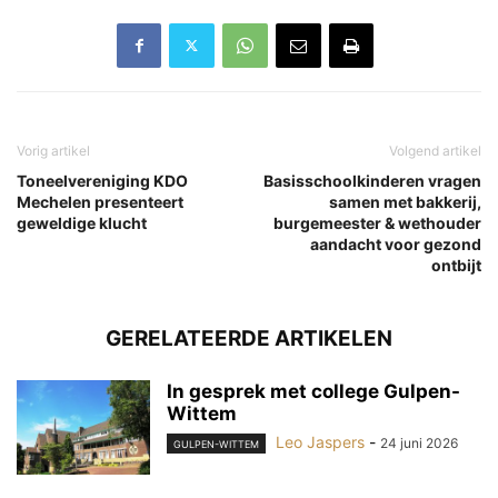
Vorig artikel
Volgend artikel
Toneelvereniging KDO
Basisschoolkinderen vragen
Mechelen presenteert
samen met bakkerij,
geweldige klucht
burgemeester & wethouder
aandacht voor gezond
ontbijt
GERELATEERDE ARTIKELEN
In gesprek met college Gulpen-
Wittem
Leo Jaspers
-
24 juni 2026
GULPEN-WITTEM