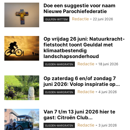
Doe een suggestie voor naam
Nieuwe Parochiefederatie
Redactie
-
22 juni 2026
GULPEN-WITTEM
Op vrijdag 26 juni: Natuurkracht-
fietstocht toont Geuldal met
klimaatbestendig
landschapsonderhoud
Redactie
-
18 juni 2026
EIJSDEN-MARGRATEN
Op zaterdag 6 en/of zondag 7
juni 2026: Volop inspiratie op...
Redactie
-
4 juni 2026
EIJSDEN-MARGRATEN
Van 7 t/m 13 juni 2026 hier te
gast: Citroën Club...
Redactie
-
3 juni 2026
EIJSDEN-MARGRATEN